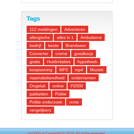
Tags
112 meldingen
Adverteren
allergische
alles in 1
Ambulance
bedrijf
beste
Brandweer
Converter
creme
goedkoop
gratis
Huidirritaties
hypotheek
koopwoning
MP3
mp4
Muziek
naamsbekendheid
ondernemen
Ongeluk
online
P2000
pakketten
Politie
Politie onderzoek
rente
vergelijkers
tss2000.nl
Copyright © 2026. All rights reserved.