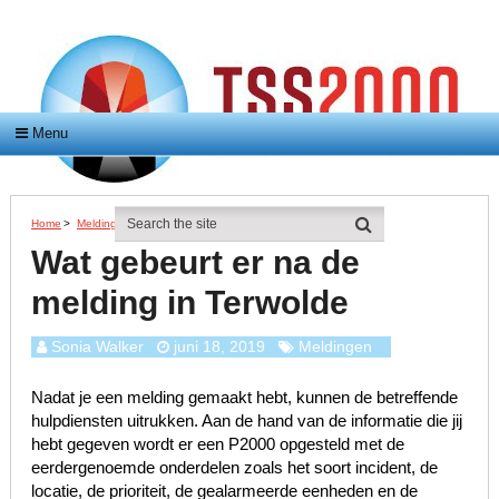
Menu
Home
>
Meldingen
>
Wat Gebeurt Er Na De Melding In Terwolde
Wat gebeurt er na de
melding in Terwolde
Sonia Walker
juni 18, 2019
Meldingen
Nadat je een melding gemaakt hebt, kunnen de betreffende
hulpdiensten uitrukken. Aan de hand van de informatie die jij
hebt gegeven wordt er een P2000 opgesteld met de
eerdergenoemde onderdelen zoals het soort incident, de
locatie, de prioriteit, de gealarmeerde eenheden en de