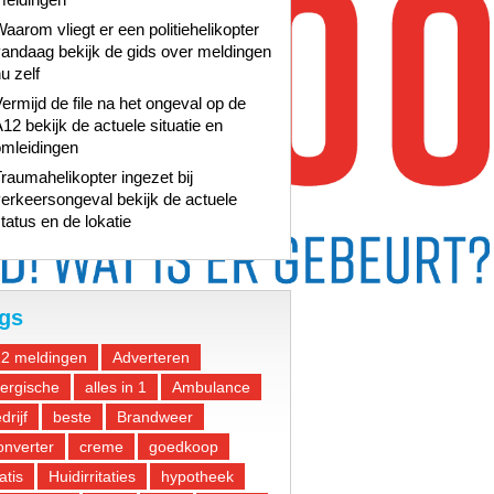
aarom vliegt er een politiehelikopter
andaag bekijk de gids over meldingen
u zelf
ermijd de file na het ongeval op de
12 bekijk de actuele situatie en
omleidingen
raumahelikopter ingezet bij
erkeersongeval bekijk de actuele
tatus en de lokatie
gs
12 meldingen
Adverteren
lergische
alles in 1
Ambulance
drijf
beste
Brandweer
nverter
creme
goedkoop
atis
Huidirritaties
hypotheek