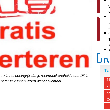
W
v
n
V
A
T
v
s
Ta
e is het belangrijk dat je naamsbekendheid hebt. Dit is
1
 beter te kunnen inzien wat er allemaal …
al
be
Co
gr