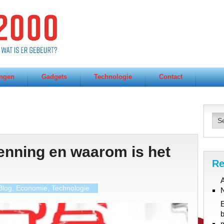
ngen
Gadgets
Technologie
Contact
enning en waarom is het
Re
A
Blog
,
Economie
,
Technologie
b