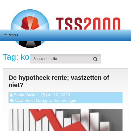
Menu
Tag:
koopwoning
De hypotheek rente; vastzetten of
niet?
Sonia Walker
juni 10, 2020
Economie
,
Gadgets
,
Technologie