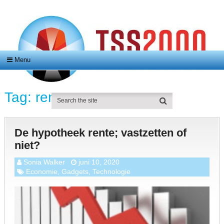
Menu
Tag:
rente
De hypotheek rente; vastzetten of
niet?
Sonia Walker
juni 10, 2020
Economie
,
Gadgets
,
Technologie