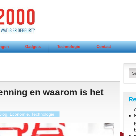
ngen
Gadgets
Technologie
Contact
enning en waarom is het
Re
A
Blog
,
Economie
,
Technologie
b