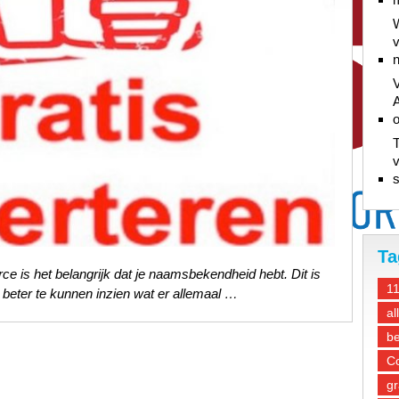
W
v
n
V
A
T
v
s
Ta
e is het belangrijk dat je naamsbekendheid hebt. Dit is
1
 beter te kunnen inzien wat er allemaal …
al
be
Co
gr