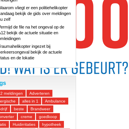
aarom vliegt er een politiehelikopter
andaag bekijk de gids over meldingen
u zelf
ermijd de file na het ongeval op de
12 bekijk de actuele situatie en
omleidingen
raumahelikopter ingezet bij
erkeersongeval bekijk de actuele
tatus en de lokatie
gs
12 meldingen
Adverteren
lergische
alles in 1
Ambulance
drijf
beste
Brandweer
nverter
creme
goedkoop
atis
Huidirritaties
hypotheek