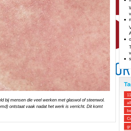
W
v
n
V
A
T
v
s
Ta
1
d bij mensen die veel werken met glaswol of steenwol.
al
noemd) ontstaat vaak nadat het werk is verricht. Dit komt
be
Co
gr