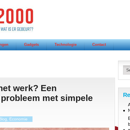
ngen
Gadgets
Technologie
Contact
 het werk? Een
Re
probleem met simpele
A
Blog
,
Economie
b