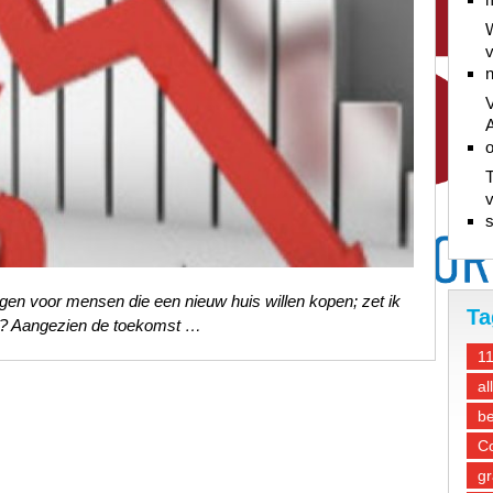
W
v
n
V
A
T
v
s
gen voor mensen die een nieuw huis willen kopen; zet ik
Ta
iet? Aangezien de toekomst …
1
al
be
Co
gr