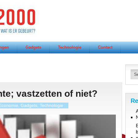
ngen
Gadgets
Technologie
Contact
te; vastzetten of niet?
Re
Economie
,
Gadgets
,
Technologie
A
b