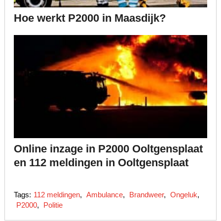
Hoe werkt P2000 in Maasdijk?
Online inzage in P2000 Ooltgensplaat
en 112 meldingen in Ooltgensplaat
Tags:
112 meldingen
,
Ambulance
,
Brandweer
,
Ongeluk
,
P2000
,
Politie