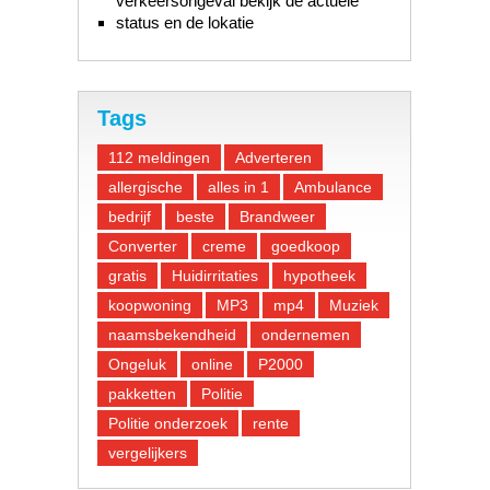
verkeersongeval bekijk de actuele
status en de lokatie
Tags
112 meldingen
Adverteren
allergische
alles in 1
Ambulance
bedrijf
beste
Brandweer
Converter
creme
goedkoop
gratis
Huidirritaties
hypotheek
koopwoning
MP3
mp4
Muziek
naamsbekendheid
ondernemen
Ongeluk
online
P2000
pakketten
Politie
Politie onderzoek
rente
vergelijkers