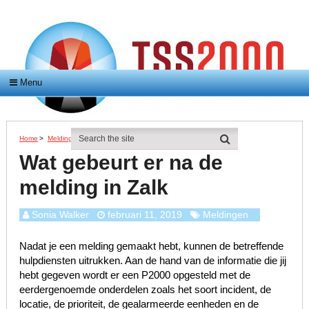
Menu
Home
>
Meldingen
>
Wat Gebeurt Er Na De Melding In Zalk
Wat gebeurt er na de
melding in Zalk
Sonia Walker
februari 11, 2019
Meldingen
Nadat je een melding gemaakt hebt, kunnen de betreffende
hulpdiensten uitrukken. Aan de hand van de informatie die jij
hebt gegeven wordt er een P2000 opgesteld met de
eerdergenoemde onderdelen zoals het soort incident, de
locatie, de prioriteit, de gealarmeerde eenheden en de