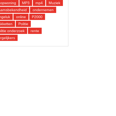
oopwoning
MP3
mp4
Muziek
aamsbekendheid
ondernemen
ngeluk
online
P2000
kketten
Politie
litie onderzoek
rente
rgelijkers