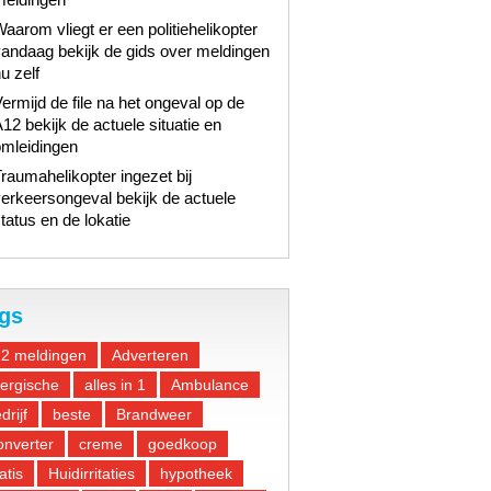
aarom vliegt er een politiehelikopter
andaag bekijk de gids over meldingen
u zelf
ermijd de file na het ongeval op de
12 bekijk de actuele situatie en
omleidingen
raumahelikopter ingezet bij
erkeersongeval bekijk de actuele
tatus en de lokatie
gs
12 meldingen
Adverteren
lergische
alles in 1
Ambulance
drijf
beste
Brandweer
nverter
creme
goedkoop
atis
Huidirritaties
hypotheek