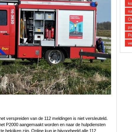
k
n
O
pa
Po
ve
et verspreiden van de 112 meldingen is niet versleuteld.
n het P2000 aangemaakt worden en naar de hulpdiensten
 bekijken zijn. Online kun je bijvoorbeeld alle 112