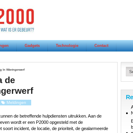
ngen
Gadgets
Technologie
Contact
 In Wieringerwerf
a de
ngerwerf
Re
Meldingen
A
unnen de betreffende hulpdiensten uitrukken. Aan de
gegeven wordt er een P2000 opgesteld met de
b
oort incident, de locatie, de prioriteit, de gealarmeerde