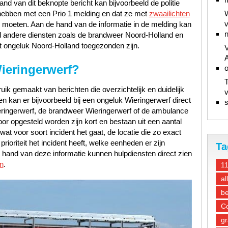
d van dit beknopte bericht kan bijvoorbeeld de politie
hebben met een Prio 1 melding en dat ze met
zwaailichten
W
v
e moeten. Aan de hand van de informatie in de melding kan
n
d andere diensten zoals de brandweer Noord-Holland en
 ongeluk Noord-Holland toegezonden zijn.
V
A
ieringerwerf?
T
ik gemaakt van berichten die overzichtelijk en duidelijk
v
n kan er bijvoorbeeld bij een ongeluk Wieringerwerf direct
s
eringerwerf, de brandweer Wieringerwerf of de ambulance
oor opgesteld worden zijn kort en bestaan uit een aantal
at voor soort incident het gaat, de locatie die zo exact
ioriteit het incident heeft, welke eenheden er zijn
Ta
hand van deze informatie kunnen hulpdiensten direct zien
n
.
1
al
be
Co
gr