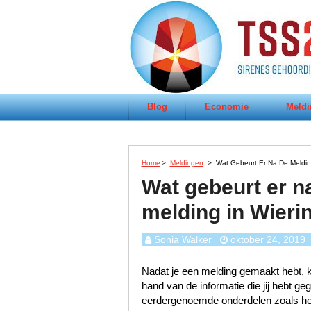
Blog
Economie
Meldi
Home
>
Meldingen
>
Wat Gebeurt Er Na De Melding
Wat gebeurt er n
melding in Wieri
Sonia Walker
oktober 24, 2019
Nadat je een melding gemaakt hebt, k
hand van de informatie die jij hebt 
eerdergenoemde onderdelen zoals het s