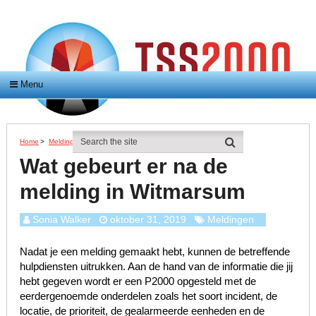
Menu
Home
>
Meldingen
>
Wat Gebeurt Er Na De Melding In Witmarsum
Wat gebeurt er na de
melding in Witmarsum
Sonia Walker
oktober 31, 2019
Meldingen
Nadat je een melding gemaakt hebt, kunnen de betreffende
hulpdiensten uitrukken. Aan de hand van de informatie die jij
hebt gegeven wordt er een P2000 opgesteld met de
eerdergenoemde onderdelen zoals het soort incident, de
locatie, de prioriteit, de gealarmeerde eenheden en de