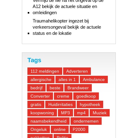
Vermijd de file na het ongeval op de
A12 bekijk de actuele situatie en
omleidingen
Traumahelikopter ingezet bij
verkeersongeval bekijk de actuele
status en de lokatie
Tags
112 meldingen
Adverteren
allergische
alles in 1
Ambulance
bedrijf
beste
Brandweer
Converter
creme
goedkoop
gratis
Huidirritaties
hypotheek
koopwoning
MP3
mp4
Muziek
naamsbekendheid
ondernemen
Ongeluk
online
P2000
pakketten
Politie