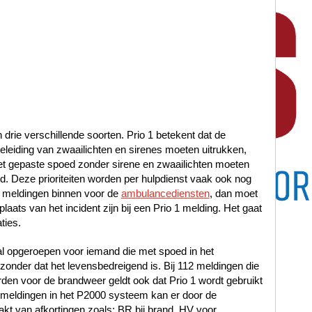
n drie verschillende soorten. Prio 1 betekent dat de
leiding van zwaailichten en sirenes moeten uitrukken,
met gepaste spoed zonder sirene en zwaailichten moeten
oed. Deze prioriteiten worden per hulpdienst vaak ook nog
 meldingen binnen voor de
ambulancediensten
, dan moet
laats van het incident zijn bij een Prio 1 melding. Het gaat
ties.
al opgeroepen voor iemand die met spoed in het
nder dat het levensbedreigend is. Bij 112 meldingen die
en voor de brandweer geldt ook dat Prio 1 wordt gebruikt
12 meldingen in het P2000 systeem kan er door de
t van afkortingen zoals: BR bij brand, HV voor