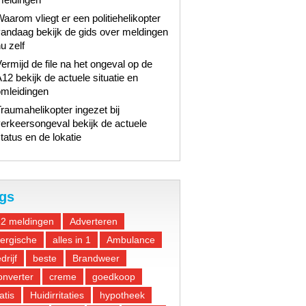
aarom vliegt er een politiehelikopter
andaag bekijk de gids over meldingen
u zelf
ermijd de file na het ongeval op de
12 bekijk de actuele situatie en
omleidingen
raumahelikopter ingezet bij
erkeersongeval bekijk de actuele
tatus en de lokatie
gs
12 meldingen
Adverteren
lergische
alles in 1
Ambulance
drijf
beste
Brandweer
nverter
creme
goedkoop
atis
Huidirritaties
hypotheek