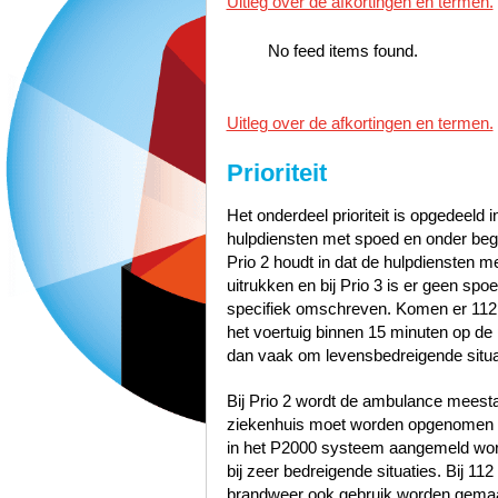
Uitleg over de afkortingen en termen.
No feed items found.
Uitleg over de afkortingen en termen.
Prioriteit
Het onderdeel prioriteit is opgedeeld i
hulpdiensten met spoed en onder bege
Prio 2 houdt in dat de hulpdiensten 
uitrukken en bij Prio 3 is er geen sp
specifiek omschreven. Komen er 112
het voertuig binnen 15 minuten op de p
dan vaak om levensbedreigende situa
Bij Prio 2 wordt de ambulance meest
ziekenhuis moet worden opgenomen zo
in het P2000 systeem aangemeld word
bij zeer bedreigende situaties. Bij 1
brandweer ook gebruik worden gemaak