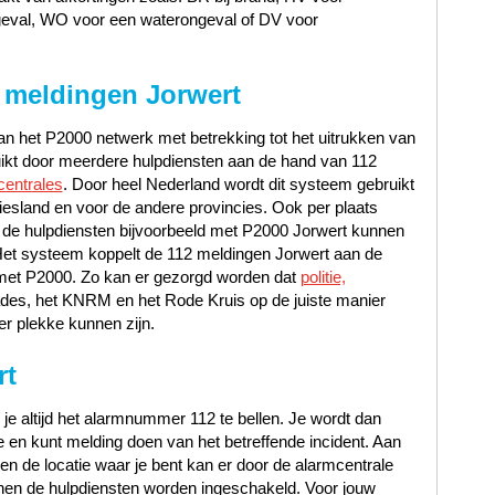
geval, WO voor een waterongeval of DV voor
 meldingen Jorwert
n het P2000 netwerk met betrekking tot het uitrukken van
uikt door meerdere hulpdiensten aan de hand van 112
centrales
. Door heel Nederland wordt dit systeem gebruikt
iesland en voor de andere provincies. Ook per plaats
 de hulpdiensten bijvoorbeeld met P2000 Jorwert kunnen
Het systeem koppelt de 112 meldingen Jorwert aan de
io met P2000. Zo kan er gezorgd worden dat
politie,
ades, het KNRM en het Rode Kruis op de juiste manier
er plekke kunnen zijn.
rt
 je altijd het alarmnummer 112 te bellen. Je wordt dan
en kunt melding doen van het betreffende incident. Aan
t en de locatie waar je bent kan er door de alarmcentrale
en de hulpdiensten worden ingeschakeld. Voor jouw