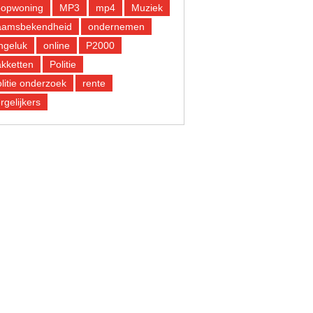
oopwoning
MP3
mp4
Muziek
aamsbekendheid
ondernemen
ngeluk
online
P2000
kketten
Politie
litie onderzoek
rente
rgelijkers