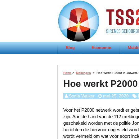
Blog
Economie
Meldi
Home
>
Meldingen
>
Hoe Werkt P2000 In Jorwert?
Hoe werkt P2000 
Sonia Walker
mei 25, 2020
Voor het P2000 netwerk wordt er gebru
zijn. Aan de hand van de 112 meldinge
geschakeld worden met de politie Jo
berichten die hiervoor opgesteld worde
wordt vermeld om wat voor soort incid