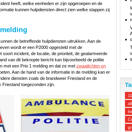
ncident heeft, welke eenheden er zijn opgeroepen en de
W
ormatie kunnen hulpdiensten direct zien welke stappen zij
v
n
V
 melding
A
unnen de betreffende hulpdiensten uitrukken. Aan de
gegeven wordt er een P2000 opgesteld met de
T
v
oort incident, de locatie, de prioriteit, de gealarmeerde
s
d van dit beknopte bericht kan bijvoorbeeld de politie
en met een Prio 1 melding en dat ze met
zwaailichten en
oeten. Aan de hand van de informatie in de melding kan er
ndere diensten zoals de brandweer Friesland en de
Ta
 Friesland toegezonden zijn.
1
al
be
Co
gr