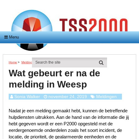
Menu
Home
>
Meldingen
>
Wat Gebeurt Er Na De Melding In Weesp
Wat gebeurt er na de
melding in Weesp
Sonia Walker
november 24, 2019
Meldingen
Nadat je een melding gemaakt hebt, kunnen de betreffende
hulpdiensten uitrukken. Aan de hand van de informatie die jij
hebt gegeven wordt er een P2000 opgesteld met de
eerdergenoemde onderdelen zoals het soort incident, de
locatie, de prioriteit, de gealarmeerde eenheden en de