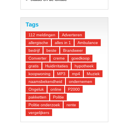
Tags
112 meldingen
Adverteren
allergische
alles in 1
Ambulance
bedrijf
beste
Brandweer
Converter
creme
goedkoop
gratis
Huidirritaties
hypotheek
koopwoning
MP3
mp4
Muziek
naamsbekendheid
ondernemen
Ongeluk
online
P2000
pakketten
Politie
Politie onderzoek
rente
vergelijkers