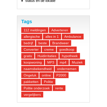
status en de lokatie
Tags
112 meldingen
Adverteren
allergische
alles in 1
Ambulance
bedrijf
beste
Brandweer
Converter
creme
goedkoop
gratis
Huidirritaties
hypotheek
koopwoning
MP3
mp4
Muziek
naamsbekendheid
ondernemen
Ongeluk
online
P2000
pakketten
Politie
Politie onderzoek
rente
vergelijkers