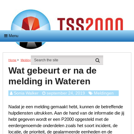
Menu
Home
>
Meldingen
>
Wat Gebeurt Er Na De Melding In Wateren
Wat gebeurt er na de
melding in Wateren
Sonia Walker
september 24, 2019
Meldingen
Nadat je een melding gemaakt hebt, kunnen de betreffende
hulpdiensten uitrukken. Aan de hand van de informatie die jij
hebt gegeven wordt er een P2000 opgesteld met de
eerdergenoemde onderdelen zoals het soort incident, de
locatie, de prioriteit, de gealarmeerde eenheden en de