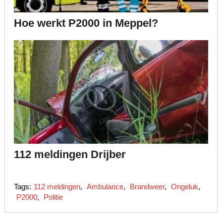
Hoe werkt P2000 in Meppel?
112 meldingen Drijber
Tags:
112 meldingen
,
Ambulance
,
Brandweer
,
Ongeluk
,
P2000
,
Politie