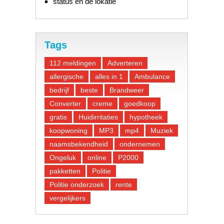
status en de lokatie
Tags
112 meldingen
Adverteren
allergische
alles in 1
Ambulance
bedrijf
beste
Brandweer
Converter
creme
goedkoop
gratis
Huidirritaties
hypotheek
koopwoning
MP3
mp4
Muziek
naamsbekendheid
ondernemen
Ongeluk
online
P2000
pakketten
Politie
Politie onderzoek
rente
vergelijkers