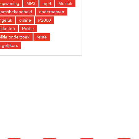
oopwoning
MP3
mp4
Muziek
aamsbekendheid
ondernemen
ngeluk
online
P2000
kketten
Politie
litie onderzoek
rente
rgelijkers