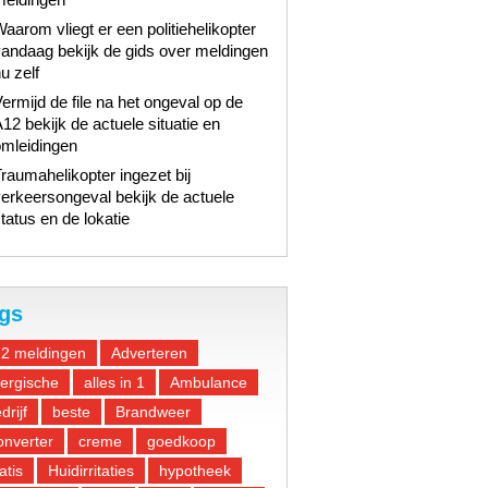
aarom vliegt er een politiehelikopter
andaag bekijk de gids over meldingen
u zelf
ermijd de file na het ongeval op de
12 bekijk de actuele situatie en
omleidingen
raumahelikopter ingezet bij
erkeersongeval bekijk de actuele
tatus en de lokatie
gs
12 meldingen
Adverteren
lergische
alles in 1
Ambulance
drijf
beste
Brandweer
nverter
creme
goedkoop
atis
Huidirritaties
hypotheek