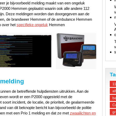
r je bijvoorbeeld melding maakt van een ongeluk
W
et P2000 Hemmen geplaatst waarin ook alle andere 112
v
ijn. Deze meldingen worden dan doorgegeven aan de
n
mmen, de brandweer Hemmen of de ambulance Hemmen
V
n over het
specifieke ongeluk
Hemmen
A
T
v
s
Ta
 melding
1
al
unnen de betreffende hulpdiensten uitrukken. Aan de
gegeven wordt er een P2000 opgesteld met de
be
oort incident, de locatie, de prioriteit, de gealarmeerde
Co
d van dit beknopte bericht kan bijvoorbeeld de politie
gr
ben met een Prio 1 melding en dat ze met
zwaailichten en