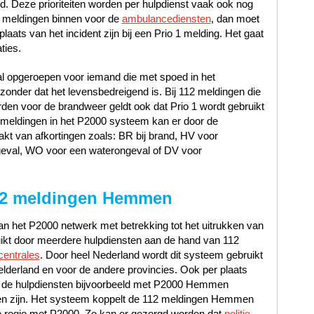
oed. Deze prioriteiten worden per hulpdienst vaak ook nog
 meldingen binnen voor de
ambulancediensten
, dan moet
laats van het incident zijn bij een Prio 1 melding. Het gaat
ties.
al opgeroepen voor iemand die met spoed in het
nder dat het levensbedreigend is. Bij 112 meldingen die
en voor de brandweer geldt ook dat Prio 1 wordt gebruikt
12 meldingen in het P2000 systeem kan er door de
t van afkortingen zoals: BR bij brand, HV voor
geval, WO voor een waterongeval of DV voor
12 meldingen Hemmen
n het P2000 netwerk met betrekking tot het uitrukken van
uikt door meerdere hulpdiensten aan de hand van 112
centrales
. Door heel Nederland wordt dit systeem gebruikt
lderland en voor de andere provincies. Ook per plaats
t de hulpdiensten bijvoorbeeld met P2000 Hemmen
n zijn. Het systeem koppelt de 112 meldingen Hemmen
ste regio met P2000. Zo kan er gezorgd worden dat
politie,