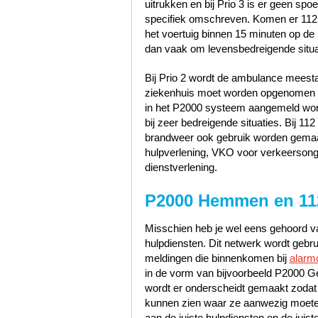
uitrukken en bij Prio 3 is er geen sp
specifiek omschreven. Komen er 112
het voertuig binnen 15 minuten op de p
dan vaak om levensbedreigende situa
Bij Prio 2 wordt de ambulance meest
ziekenhuis moet worden opgenomen zo
in het P2000 systeem aangemeld word
bij zeer bedreigende situaties. Bij 1
brandweer ook gebruik worden gemaak
hulpverlening, VKO voor verkeerson
dienstverlening.
P2000 Hemmen en 1
Misschien heb je wel eens gehoord va
hulpdiensten. Dit netwerk wordt gebr
meldingen die binnenkomen bij
alarm
in de vorm van bijvoorbeeld P2000 Ge
wordt er onderscheidt gemaakt zoda
kunnen zien waar ze aanwezig moete
aan de juiste hulpdiensten en de jui