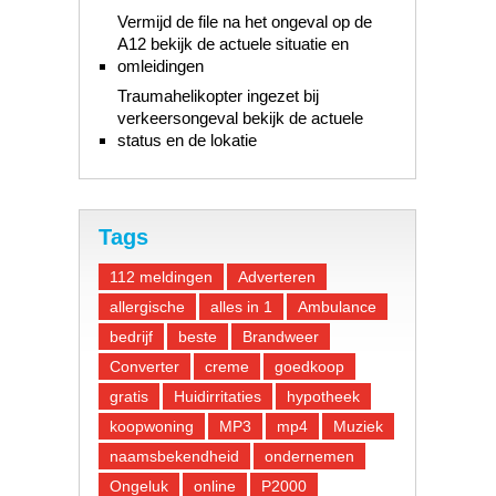
Vermijd de file na het ongeval op de
A12 bekijk de actuele situatie en
omleidingen
Traumahelikopter ingezet bij
verkeersongeval bekijk de actuele
status en de lokatie
Tags
112 meldingen
Adverteren
allergische
alles in 1
Ambulance
bedrijf
beste
Brandweer
Converter
creme
goedkoop
gratis
Huidirritaties
hypotheek
koopwoning
MP3
mp4
Muziek
naamsbekendheid
ondernemen
Ongeluk
online
P2000