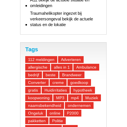
omleidingen
Traumahelikopter ingezet bij
verkeersongeval bekijk de actuele
status en de lokatie
Tags
112 meldingen
Adverteren
allergische
alles in 1
Ambulance
bedrijf
beste
Brandweer
Converter
creme
goedkoop
gratis
Huidirritaties
hypotheek
koopwoning
MP3
mp4
Muziek
naamsbekendheid
ondernemen
Ongeluk
online
P2000
pakketten
Politie