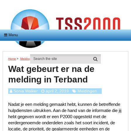
Menu
Home
>
Meldingen
>
Wat Gebeurt Er Na De Melding In Terband
Wat gebeurt er na de
melding in Terband
Sonia Walker
april 2, 2019
Meldingen
Nadat je een melding gemaakt hebt, kunnen de betreffende
hulpdiensten uitrukken. Aan de hand van de informatie die jij
hebt gegeven wordt er een P2000 opgesteld met de
eerdergenoemde onderdelen zoals het soort incident, de
locatie, de prioriteit, de gealarmeerde eenheden en de