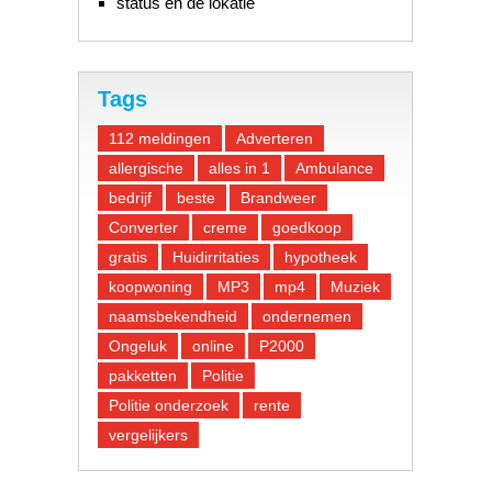
status en de lokatie
Tags
112 meldingen
Adverteren
allergische
alles in 1
Ambulance
bedrijf
beste
Brandweer
Converter
creme
goedkoop
gratis
Huidirritaties
hypotheek
koopwoning
MP3
mp4
Muziek
naamsbekendheid
ondernemen
Ongeluk
online
P2000
pakketten
Politie
Politie onderzoek
rente
vergelijkers