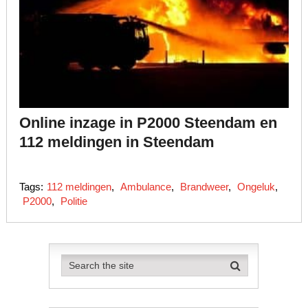
Online inzage in P2000 Steendam en
112 meldingen in Steendam
Tags:
112 meldingen
,
Ambulance
,
Brandweer
,
Ongeluk
,
P2000
,
Politie