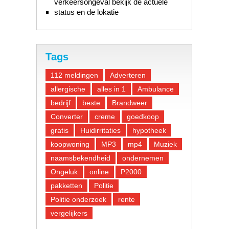
verkeersongeval bekijk de actuele
status en de lokatie
Tags
112 meldingen
Adverteren
allergische
alles in 1
Ambulance
bedrijf
beste
Brandweer
Converter
creme
goedkoop
gratis
Huidirritaties
hypotheek
koopwoning
MP3
mp4
Muziek
naamsbekendheid
ondernemen
Ongeluk
online
P2000
pakketten
Politie
Politie onderzoek
rente
vergelijkers