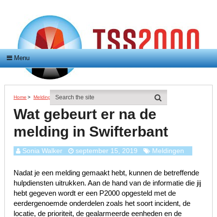
Menu
Home
>
Meldingen
>
Wat Gebeurt Er Na De Melding In Swifterbant
Wat gebeurt er na de
melding in Swifterbant
Sonia Walker
september 15, 2019
Meldingen
Nadat je een melding gemaakt hebt, kunnen de betreffende
hulpdiensten uitrukken. Aan de hand van de informatie die jij
hebt gegeven wordt er een P2000 opgesteld met de
eerdergenoemde onderdelen zoals het soort incident, de
locatie, de prioriteit, de gealarmeerde eenheden en de