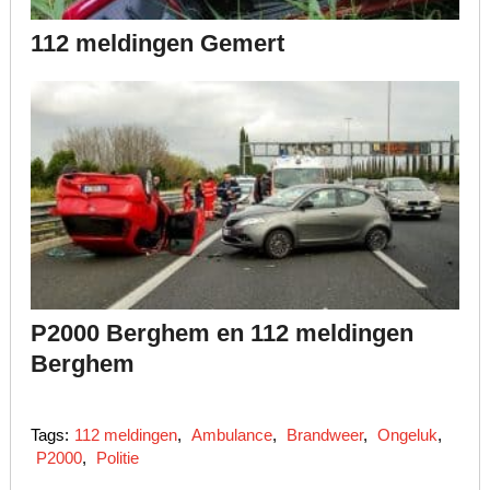
112 meldingen Gemert
P2000 Berghem en 112 meldingen
Berghem
Tags:
112 meldingen
,
Ambulance
,
Brandweer
,
Ongeluk
,
P2000
,
Politie