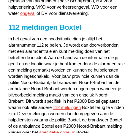
gemaakt van afkortingen zoals: BR bij brand, HV voor
hulpverlening, VKO voor verkeersongeval, WO voor een
water
ongeval
of DV voor dienstverlening.
112 meldingen Boxtel
In het geval van een noodsituatie dien je altijd het
alarmnummer 112 te bellen. Je wordt dan doorverbonden
met een alarmcentrale en kunt melding doen van het
betreffende incident. Aan de hand van de informatie die jij
geeft en de locatie waar je bent kan er door de alarmcentrale
een melding gemaakt worden en kunnen de hulpdiensten
worden ingeschakeld. Voor jouw provincie kunnen dan de
politie Noord-Brabant, de brandweer Noord-Brabant en de
ambulance Noord-Brabant worden opgeroepen wanneer je
bijvoorbeeld melding maakt van een ongeluk Noord-
Brabant. Dit wordt specifiek in het P2000 Boxtel geplaatst
waarin ook alle andere
112 meldingen
Boxtel terug te vinden
zijn. Deze meldingen worden dan doorgegeven aan de
hulpdiensten waarna de politie Boxtel, de brandweer Boxtel
of de ambulance Boxtel een P2000 Noord-Brabant melding
krijgen over het
specifieke ongeluk
Boxtel