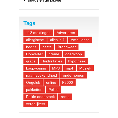
status en de lokatie
Tags
112 meldingen
Adverteren
allergische
alles in 1
Ambulance
bedrijf
beste
Brandweer
Converter
creme
goedkoop
gratis
Huidirritaties
hypotheek
koopwoning
MP3
mp4
Muziek
naamsbekendheid
ondernemen
Ongeluk
online
P2000
pakketten
Politie
Politie onderzoek
rente
vergelijkers