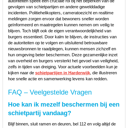
autoriteiten speelt een cruciale rol bij het beperken van de
gevolgen van schietpartijen en andere gewelddadige
incidenten. Politiehelikopters, cameratoezicht en realtime
meldingen zorgen ervoor dat bewoners sneller worden
geïnformeerd en maatregelen kunnen nemen om veilig te
blijven. Toch blijft ook de eigen verantwoordelijkheid van
burgers essentieel. Door kalm te blijven, de instructies van
de autoriteiten op te volgen en uitsluitend betrouwbare
nieuwsbronnen te raadplegen, kunnen mensen zichzelf en
hun omgeving beter beschermen. Deze gezamenlijke inzet
van overheid en burgers versterkt het gevoel van veiligheid,
zelfs in tijden van dreiging. Voor actuele voorbeelden kun je
kijken naar de
schietpartijen in Harderwijk
, die illustreren
hoe snelle actie en samenwerking levens kan redden.
FAQ – Veelgestelde Vragen
Hoe kan ik mezelf beschermen bij een
schietpartij vandaag?
Blijf binnen, sluit ramen en deuren, bel 112 en volg altijd de