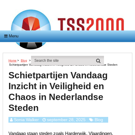
Menu
Home
>
Blog
>
Schietpartijen Vandaag Inzicht In Veiligheid En Chaos In Nederlandse Steden
Schietpartijen Vandaag
Inzicht in Veiligheid en
Chaos in Nederlandse
Steden
Sonia Walker
september 28, 2025
Blog
Vandaag staan steden zoals Harderwijk, Vlaardingen,