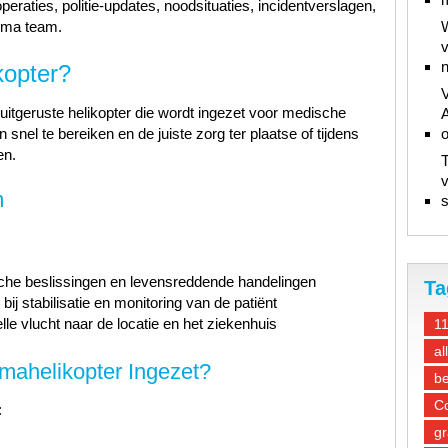
peraties, politie-updates, noodsituaties, incidentverslagen,
auma team.
W
v
n
kopter?
V
uitgeruste helikopter die wordt ingezet voor medische
A
 snel te bereiken en de juiste zorg ter plaatse of tijdens
en.
T
v
m
s
che beslissingen en levensreddende handelingen
Ta
ij stabilisatie en monitoring van de patiënt
lle vlucht naar de locatie en het ziekenhuis
1
al
ahelikopter Ingezet?
be
Co
:
gr