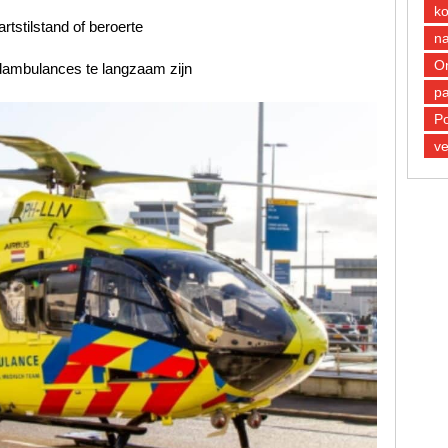
k
tstilstand of beroerte
n
O
ndambulances te langzaam zijn
pa
Po
ve