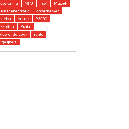
oopwoning
MP3
mp4
Muziek
aamsbekendheid
ondernemen
ngeluk
online
P2000
kketten
Politie
litie onderzoek
rente
rgelijkers