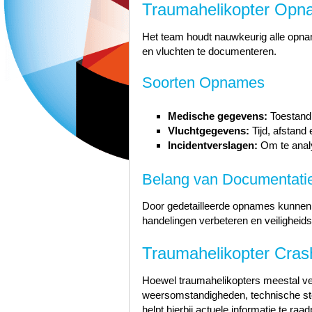
Traumahelikopter Opna
Het team houdt nauwkeurig alle opn
en vluchten te documenteren.
Soorten Opnames
Medische gegevens:
Toestand 
Vluchtgegevens:
Tijd, afstan
Incidentverslagen:
Om te analy
Belang van Documentati
Door gedetailleerde opnames kunnen 
handelingen verbeteren en veiligheidsr
Traumahelikopter Crash
Hoewel traumahelikopters meestal vei
weersomstandigheden, technische sto
helpt hierbij actuele informatie te raa