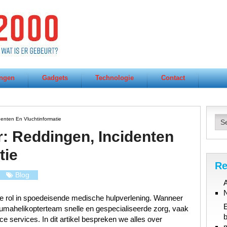
ngen
Gadgets
Technologie
Contact
enten En Vluchtinformatie
: Reddingen, Incidenten
tie
Re
Blog
A
le rol in spoedeisende medische hulpverlening. Wanneer
raumahelikopterteam snelle en gespecialiseerde zorg, vaak
b
 services. In dit artikel bespreken we alles over