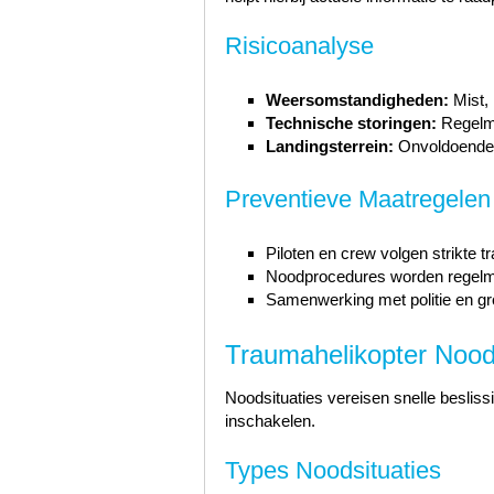
Risicoanalyse
Weersomstandigheden:
Mist, 
Technische storingen:
Regelma
Landingsterrein:
Onvoldoende v
Preventieve Maatregelen
Piloten en crew volgen strikte t
Noodprocedures worden regelm
Samenwerking met politie en gr
Traumahelikopter Noods
Noodsituaties vereisen snelle beslis
inschakelen.
Types Noodsituaties