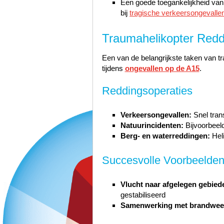
Een goede toegankelijkheid van h
bij
tragische verkeersongevalle
Traumahelikopter Red
Een van de belangrijkste taken van tr
tijdens
ongevallen op de A15
.
Reddingsoperaties
Verkeersongevallen:
Snel tran
Natuurincidenten:
Bijvoorbeel
Berg- en waterreddingen:
Heli
Succesvolle Voorbeelde
Vlucht naar afgelegen gebied
gestabiliseerd
Samenwerking met brandwee