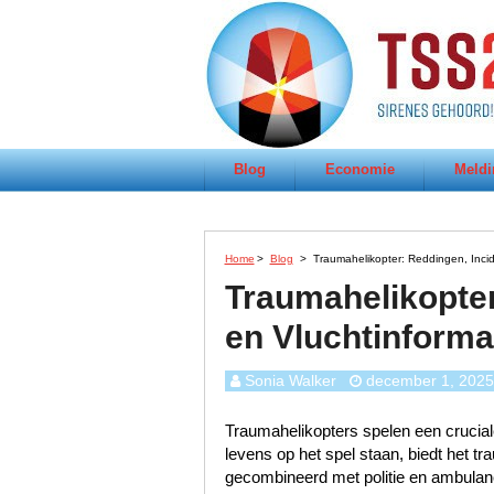
Blog
Economie
Meldi
Home
>
Blog
>
Traumahelikopter: Reddingen, Incid
Traumahelikopter
en Vluchtinforma
Sonia Walker
december 1, 2025
Traumahelikopters spelen een crucia
levens op het spel staan, biedt het t
gecombineerd met politie en ambulance