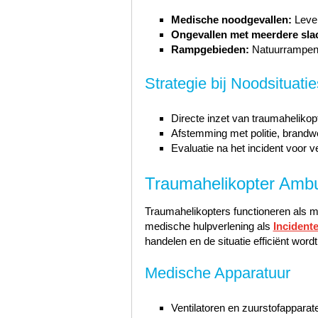
Medische noodgevallen:
Leven
Ongevallen met meerdere slac
Rampgebieden:
Natuurrampen o
Strategie bij Noodsituatie
Directe inzet van traumahelikop
Afstemming met politie, brand
Evaluatie na het incident voor v
Traumahelikopter Ambu
Traumahelikopters functioneren als m
medische hulpverlening als
Incident
handelen en de situatie efficiënt word
Medische Apparatuur
Ventilatoren en zuurstofapparat