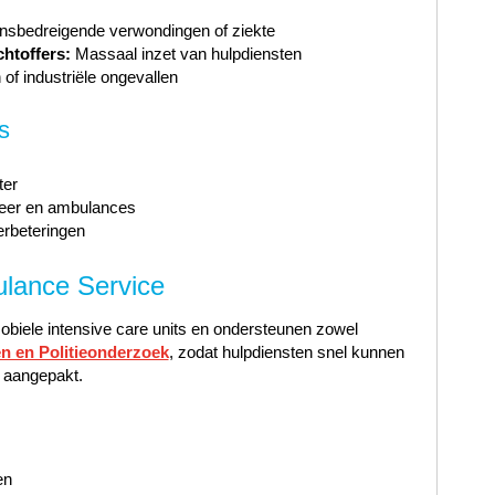
sbedreigende verwondingen of ziekte
htoffers:
Massaal inzet van hulpdiensten
f industriële ongevallen
s
ter
weer en ambulances
erbeteringen
lance Service
obiele intensive care units en ondersteunen zowel
en en Politieonderzoek
, zodat hulpdiensten snel kunnen
t aangepakt.
en