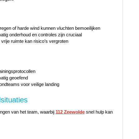
regen of harde wind kunnen vluchten bemoeilijken
tig onderhoud en controles zijn cruciaal
rije ruimte kan risico’s vergroten
rainingsprotocollen
atig geoefend
ondteams voor veilige landing
ituaties
singen van het team, waarbij
112 Zeewolde
snel hulp kan