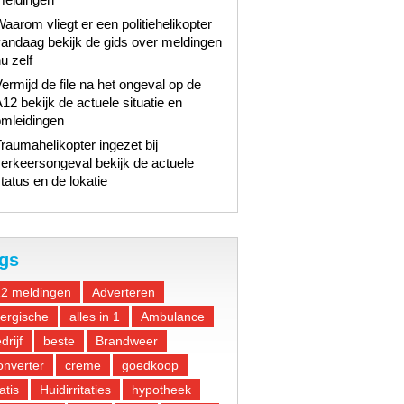
aarom vliegt er een politiehelikopter
andaag bekijk de gids over meldingen
u zelf
ermijd de file na het ongeval op de
12 bekijk de actuele situatie en
omleidingen
raumahelikopter ingezet bij
erkeersongeval bekijk de actuele
tatus en de lokatie
gs
12 meldingen
Adverteren
lergische
alles in 1
Ambulance
drijf
beste
Brandweer
nverter
creme
goedkoop
atis
Huidirritaties
hypotheek