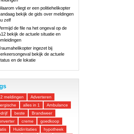
aarom vliegt er een politiehelikopter
andaag bekijk de gids over meldingen
u zelf
ermijd de file na het ongeval op de
12 bekijk de actuele situatie en
omleidingen
raumahelikopter ingezet bij
erkeersongeval bekijk de actuele
tatus en de lokatie
gs
12 meldingen
Adverteren
lergische
alles in 1
Ambulance
drijf
beste
Brandweer
nverter
creme
goedkoop
atis
Huidirritaties
hypotheek