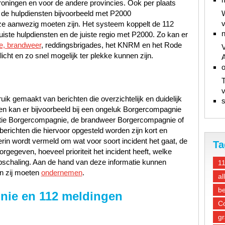
oningen en voor de andere provincies. Ook per plaats
 de hulpdiensten bijvoorbeeld met P2000
W
v
e aanwezig moeten zijn. Het systeem koppelt de 112
n
ste hulpdiensten en de juiste regio met P2000. Zo kan er
ce, brandweer
, reddingsbrigades, het KNRM en het Rode
V
icht en zo snel mogelijk ter plekke kunnen zijn.
A
T
v
ik gemaakt van berichten die overzichtelijk en duidelijk
s
en kan er bijvoorbeeld bij een ongeluk Borgercompagnie
itie Borgercompagnie, de brandweer Borgercompagnie of
ichten die hiervoor opgesteld worden zijn kort en
erin wordt vermeld om wat voor soort incident het gaat, de
Ta
orgegeven, hoeveel prioriteit het incident heeft, welke
pschaling. Aan de hand van deze informatie kunnen
1
en zij moeten
ondernemen
.
al
be
ie en 112 meldingen
Co
gr