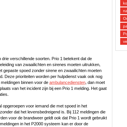
k
n
O
pa
Po
ve
n drie verschillende soorten. Prio 1 betekent dat de
leiding van zwaailichten en sirenes moeten uitrukken,
met gepaste spoed zonder sirene en zwaailichten moeten
oed. Deze prioriteiten worden per hulpdienst vaak ook nog
 meldingen binnen voor de
ambulancediensten
, dan moet
laats van het incident zijn bij een Prio 1 melding. Het gaat
ties.
al opgeroepen voor iemand die met spoed in het
nder dat het levensbedreigend is. Bij 112 meldingen die
en voor de brandweer geldt ook dat Prio 1 wordt gebruikt
12 meldingen in het P2000 systeem kan er door de