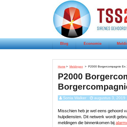
Blog
Economie
Meldi
Home
>
Meldingen
>
P2000 Borgercompagnie En 
P2000 Borgercom
Borgercompagni
Sonia Walker
augustus 3, 2019
Misschien heb je wel eens gehoord va
hulpdiensten. Dit netwerk wordt gebr
meldingen die binnenkomen bij
alarm