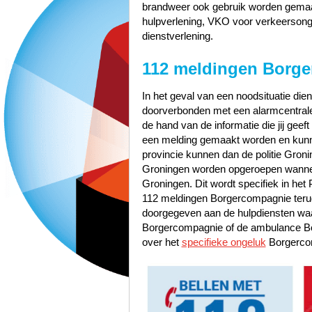
brandweer ook gebruik worden gemaak
hulpverlening, VKO voor verkeerson
dienstverlening.
112 meldingen Borg
In het geval van een noodsituatie dien
doorverbonden met een alarmcentrale 
de hand van de informatie die jij geef
een melding gemaakt worden en kunn
provincie kunnen dan de politie Gro
Groningen worden opgeroepen wannee
Groningen. Dit wordt specifiek in he
112 meldingen Borgercompagnie terug
doorgegeven aan de hulpdiensten waa
Borgercompagnie of de ambulance Bo
over het
specifieke ongeluk
Borgerco