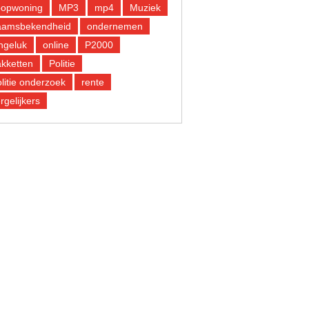
oopwoning
MP3
mp4
Muziek
aamsbekendheid
ondernemen
ngeluk
online
P2000
kketten
Politie
litie onderzoek
rente
rgelijkers