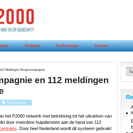
ngen
Gadgets
Technologie
Contact
112 Meldingen Borgercompagnie
pagnie en 112 meldingen
e
Re
Meldingen
A
n het P2000 netwerk met betrekking tot het uitrukken van
uikt door meerdere hulpdiensten aan de hand van 112
b
centrales
. Door heel Nederland wordt dit systeem gebruikt