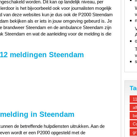
ngeschakeld worden. Dit kan op landelijk niveau, per
Hierdoor is het bijvoorbeeld ook voor journalisten mogelijk
W
v
hand van deze websites kun je dus ook de P2000 Steendam
n
am bekijken als er iets in jouw omgeving gebeurd is. Je
, de brandweer Steendam en de ambulance Steendam zijn
V
k Steendam en wat de aanleiding voor de melding is die
A
T
112 meldingen Steendam
v
s
Ta
1
al
 melding in Steendam
be
Co
unnen de betreffende hulpdiensten uitrukken. Aan de
gr
gegeven wordt er een P2000 opgesteld met de