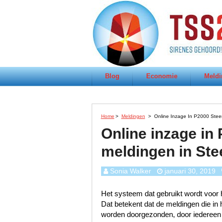
Blog
Economie
Meldi
Home
>
Meldingen
>
Online Inzage In P2000 Ste
Online inzage in
meldingen in St
Sonia Walker
januari 30, 2019
Het systeem dat gebruikt wordt voor h
Dat betekent dat de meldingen die i
worden doorgezonden, door iedereen te