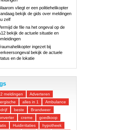
aarom vliegt er een politiehelikopter
andaag bekijk de gids over meldingen
u zelf
ermijd de file na het ongeval op de
12 bekijk de actuele situatie en
omleidingen
raumahelikopter ingezet bij
erkeersongeval bekijk de actuele
tatus en de lokatie
gs
12 meldingen
Adverteren
lergische
alles in 1
Ambulance
drijf
beste
Brandweer
nverter
creme
goedkoop
atis
Huidirritaties
hypotheek