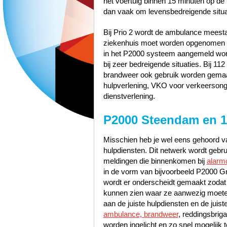
het voertuig binnen 15 minuten op de p
dan vaak om levensbedreigende situa
Bij Prio 2 wordt de ambulance meest
ziekenhuis moet worden opgenomen zo
in het P2000 systeem aangemeld word
bij zeer bedreigende situaties. Bij 1
brandweer ook gebruik worden gemaak
hulpverlening, VKO voor verkeerson
dienstverlening.
P2000 Steendam en 
Misschien heb je wel eens gehoord va
hulpdiensten. Dit netwerk wordt gebr
meldingen die binnenkomen bij
alarm
in de vorm van bijvoorbeeld P2000 Gr
wordt er onderscheidt gemaakt zodat
kunnen zien waar ze aanwezig moete
aan de juiste hulpdiensten en de jui
ambulance, brandweer
, reddingsbrig
worden ingelicht en zo snel mogelijk t