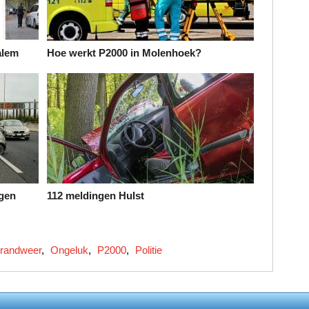
alem
Hoe werkt P2000 in Molenhoek?
gen
112 meldingen Hulst
randweer
,
Ongeluk
,
P2000
,
Politie