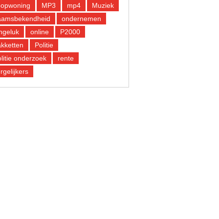
oopwoning
MP3
mp4
Muziek
aamsbekendheid
ondernemen
ngeluk
online
P2000
kketten
Politie
litie onderzoek
rente
rgelijkers