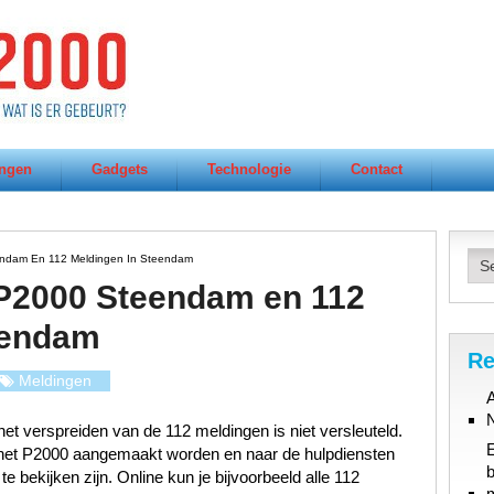
ngen
Gadgets
Technologie
Contact
endam En 112 Meldingen In Steendam
 P2000 Steendam en 112
eendam
Re
Meldingen
A
et verspreiden van de 112 meldingen is niet versleuteld.
n het P2000 aangemaakt worden en naar de hulpdiensten
b
 bekijken zijn. Online kun je bijvoorbeeld alle 112