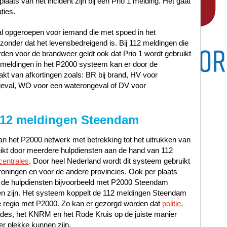
laats van het incident zijn bij een Prio 1 melding. Het gaat
ties.
al opgeroepen voor iemand die met spoed in het
nder dat het levensbedreigend is. Bij 112 meldingen die
en voor de brandweer geldt ook dat Prio 1 wordt gebruikt
12 meldingen in het P2000 systeem kan er door de
t van afkortingen zoals: BR bij brand, HV voor
geval, WO voor een waterongeval of DV voor
112 meldingen Steendam
n het P2000 netwerk met betrekking tot het uitrukken van
uikt door meerdere hulpdiensten aan de hand van 112
centrales
. Door heel Nederland wordt dit systeem gebruikt
oningen en voor de andere provincies. Ook per plaats
 de hulpdiensten bijvoorbeeld met P2000 Steendam
n zijn. Het systeem koppelt de 112 meldingen Steendam
ste regio met P2000. Zo kan er gezorgd worden dat
politie,
ades, het KNRM en het Rode Kruis op de juiste manier
er plekke kunnen zijn.