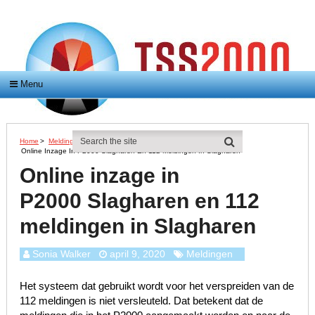
Menu
Home
>
Meldingen
>
Online Inzage In P2000 Slagharen En 112 Meldingen In Slagharen
Online inzage in
P2000 Slagharen en 112
meldingen in Slagharen
Sonia Walker
april 9, 2020
Meldingen
Het systeem dat gebruikt wordt voor het verspreiden van de
112 meldingen is niet versleuteld. Dat betekent dat de