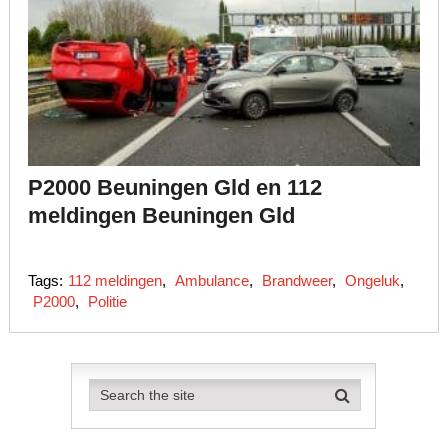
P2000 Beuningen Gld en 112
meldingen Beuningen Gld
Tags:
112 meldingen
,
Ambulance
,
Brandweer
,
Ongeluk
,
P2000
,
Politie