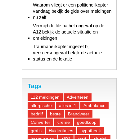
Waarom vliegt er een politiehelikopter
vandaag bekijk de gids over meldingen
nu zelf
Vermijd de file na het ongeval op de
A12 bekijk de actuele situatie en
omleidingen
Traumahelikopter ingezet bij
verkeersongeval bekijk de actuele
status en de lokatie
Tags
112 meldingen
Adverteren
allergische
alles in 1
Ambulance
bedrijf
beste
Brandweer
Converter
creme
goedkoop
gratis
Huidirritaties
hypotheek