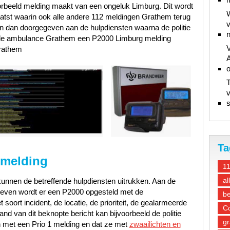
rbeeld melding maakt van een ongeluk Limburg. Dit wordt
W
atst waarin ook alle andere 112 meldingen Grathem terug
v
n dan doorgegeven aan de hulpdiensten waarna de politie
n
de ambulance Grathem een P2000 Limburg melding
V
athem
A
T
v
s
Ta
 melding
1
al
unnen de betreffende hulpdiensten uitrukken. Aan de
gegeven wordt er een P2000 opgesteld met de
be
oort incident, de locatie, de prioriteit, de gealarmeerde
Co
d van dit beknopte bericht kan bijvoorbeeld de politie
gr
 met een Prio 1 melding en dat ze met
zwaailichten en