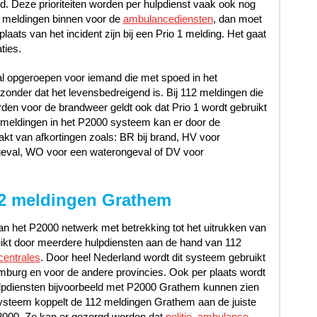
oed. Deze prioriteiten worden per hulpdienst vaak ook nog
 meldingen binnen voor de
ambulancediensten
, dan moet
laats van het incident zijn bij een Prio 1 melding. Het gaat
ties.
al opgeroepen voor iemand die met spoed in het
nder dat het levensbedreigend is. Bij 112 meldingen die
en voor de brandweer geldt ook dat Prio 1 wordt gebruikt
12 meldingen in het P2000 systeem kan er door de
t van afkortingen zoals: BR bij brand, HV voor
geval, WO voor een waterongeval of DV voor
2 meldingen Grathem
n het P2000 netwerk met betrekking tot het uitrukken van
uikt door meerdere hulpdiensten aan de hand van 112
centrales
. Door heel Nederland wordt dit systeem gebruikt
mburg en voor de andere provincies. Ook per plaats wordt
lpdiensten bijvoorbeeld met P2000 Grathem kunnen zien
ysteem koppelt de 112 meldingen Grathem aan de juiste
P2000. Zo kan er gezorgd worden dat
politie, ambulance,