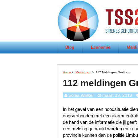
Blog
Economie
Meldi
Home
>
Meldingen
>
112 Meldingen Grathem
112 meldingen G
Sonia Walker
maart 29, 2019
In het geval van een noodsituatie dien
doorverbonden met een alarmcentrale 
de hand van de informatie die jij geef
een melding gemaakt worden en kunn
provincie kunnen dan de politie Lim