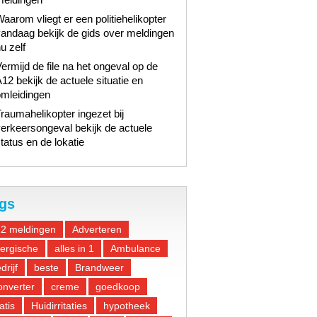
aarom vliegt er een politiehelikopter
andaag bekijk de gids over meldingen
u zelf
ermijd de file na het ongeval op de
12 bekijk de actuele situatie en
omleidingen
raumahelikopter ingezet bij
erkeersongeval bekijk de actuele
tatus en de lokatie
gs
12 meldingen
Adverteren
lergische
alles in 1
Ambulance
drijf
beste
Brandweer
nverter
creme
goedkoop
atis
Huidirritaties
hypotheek