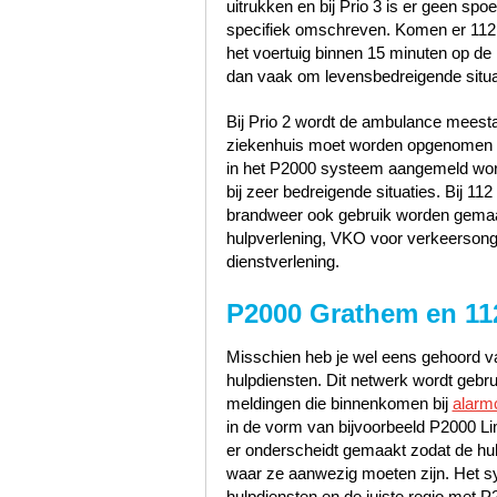
uitrukken en bij Prio 3 is er geen sp
specifiek omschreven. Komen er 112
het voertuig binnen 15 minuten op de p
dan vaak om levensbedreigende situa
Bij Prio 2 wordt de ambulance meest
ziekenhuis moet worden opgenomen zo
in het P2000 systeem aangemeld word
bij zeer bedreigende situaties. Bij 1
brandweer ook gebruik worden gemaak
hulpverlening, VKO voor verkeerson
dienstverlening.
P2000 Grathem en 11
Misschien heb je wel eens gehoord va
hulpdiensten. Dit netwerk wordt gebr
meldingen die binnenkomen bij
alarm
in de vorm van bijvoorbeeld P2000 Li
er onderscheidt gemaakt zodat de hu
waar ze aanwezig moeten zijn. Het s
hulpdiensten en de juiste regio met 