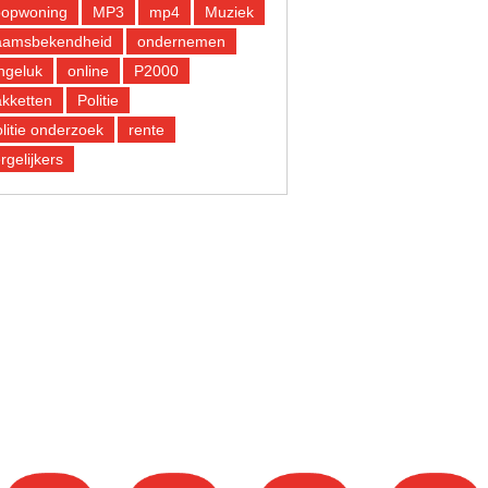
oopwoning
MP3
mp4
Muziek
aamsbekendheid
ondernemen
ngeluk
online
P2000
kketten
Politie
litie onderzoek
rente
rgelijkers