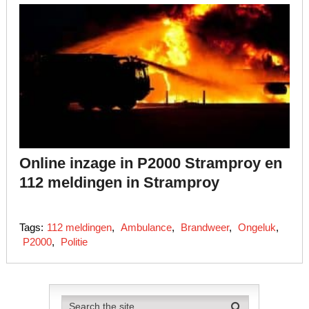
Online inzage in P2000 Stramproy en
112 meldingen in Stramproy
Tags:
112 meldingen
,
Ambulance
,
Brandweer
,
Ongeluk
,
P2000
,
Politie