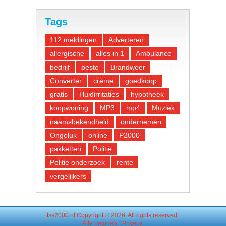
Tags
112 meldingen
Adverteren
allergische
alles in 1
Ambulance
bedrijf
beste
Brandweer
Converter
creme
goedkoop
gratis
Huidirritaties
hypotheek
koopwoning
MP3
mp4
Muziek
naamsbekendheid
ondernemen
Ongeluk
online
P2000
pakketten
Politie
Politie onderzoek
rente
vergelijkers
tss2000.nl
Copyright © 2026. All rights reserved.
Alle
pagina's
|
Privacy