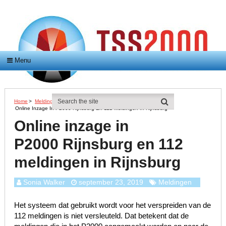
Menu
Home
>
Meldingen
>
Online Inzage In P2000 Rijnsburg En 112 Meldingen In Rijnsburg
Online inzage in
P2000 Rijnsburg en 112
meldingen in Rijnsburg
Sonia Walker
september 23, 2019
Meldingen
Het systeem dat gebruikt wordt voor het verspreiden van de
112 meldingen is niet versleuteld. Dat betekent dat de