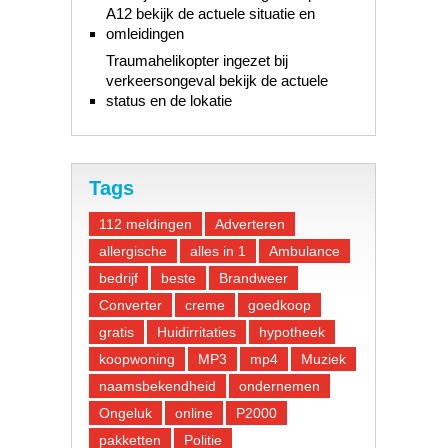
A12 bekijk de actuele situatie en
omleidingen
Traumahelikopter ingezet bij
verkeersongeval bekijk de actuele
status en de lokatie
Tags
112 meldingen
Adverteren
allergische
alles in 1
Ambulance
bedrijf
beste
Brandweer
Converter
creme
goedkoop
gratis
Huidirritaties
hypotheek
koopwoning
MP3
mp4
Muziek
naamsbekendheid
ondernemen
Ongeluk
online
P2000
pakketten
Politie