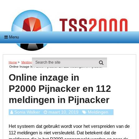
Menu
Home
>
Meldingen
>
Online Inzage In P2000 Pijnacker En 112 Meldingen In Pijnacker
Online inzage in
P2000 Pijnacker en 112
meldingen in Pijnacker
Sonia Walker
maart 10, 2019
Meldingen
Het systeem dat gebruikt wordt voor het verspreiden van de
112 meldingen is niet versleuteld. Dat betekent dat de