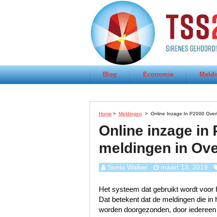
Blog
Economie
Meldi
Home
>
Meldingen
>
Online Inzage In P2000 Over
Online inzage in
meldingen in Ove
Sonia Walker
maart 13, 2019
Het systeem dat gebruikt wordt voor h
Dat betekent dat de meldingen die i
worden doorgezonden, door iedereen te