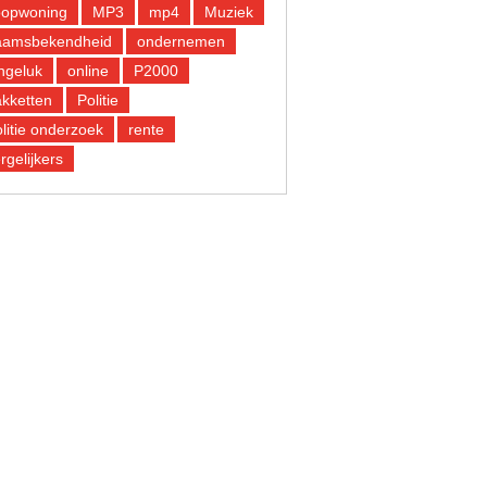
oopwoning
MP3
mp4
Muziek
aamsbekendheid
ondernemen
ngeluk
online
P2000
kketten
Politie
litie onderzoek
rente
rgelijkers