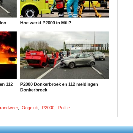
loo
Hoe werkt P2000 in Mill?
en 112
P2000 Donkerbroek en 112 meldingen
Donkerbroek
randweer
,
Ongeluk
,
P2000
,
Politie