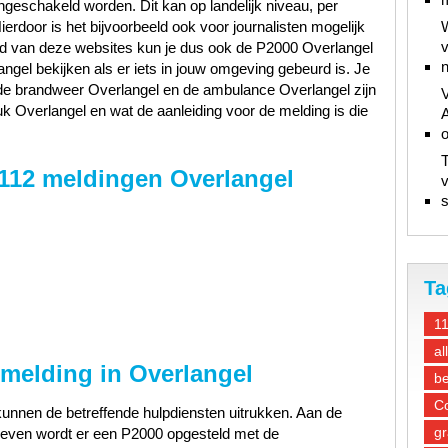
ngeschakeld worden. Dit kan op landelijk niveau, per
Hierdoor is het bijvoorbeeld ook voor journalisten mogelijk
W
v
and van deze websites kun je dus ook de P2000 Overlangel
n
ngel bekijken als er iets in jouw omgeving gebeurd is. Je
, de brandweer Overlangel en de ambulance Overlangel zijn
V
k Overlangel en wat de aanleiding voor de melding is die
A
T
 112 meldingen Overlangel
v
s
Ta
1
al
 melding in Overlangel
be
Co
unnen de betreffende hulpdiensten uitrukken. Aan de
gr
gegeven wordt er een P2000 opgesteld met de