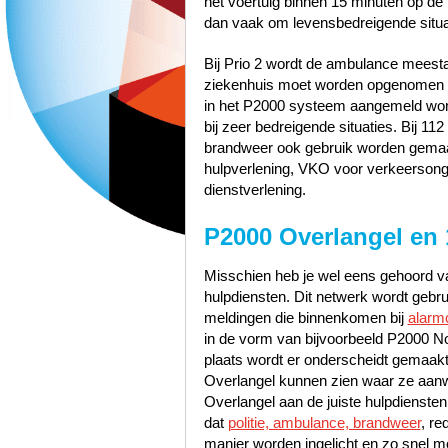
het voertuig binnen 15 minuten op de p
dan vaak om levensbedreigende situa
Bij Prio 2 wordt de ambulance meest
ziekenhuis moet worden opgenomen zo
in het P2000 systeem aangemeld word
bij zeer bedreigende situaties. Bij 1
brandweer ook gebruik worden gemaak
hulpverlening, VKO voor verkeerson
dienstverlening.
P2000 Overlangel en
Misschien heb je wel eens gehoord va
hulpdiensten. Dit netwerk wordt gebr
meldingen die binnenkomen bij
alarm
in de vorm van bijvoorbeeld P2000 N
plaats wordt er onderscheidt gemaakt
Overlangel kunnen zien waar ze aanw
Overlangel aan de juiste hulpdienste
dat
politie, ambulance, brandweer
, re
manier worden ingelicht en zo snel mo