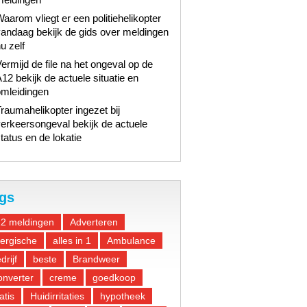
aarom vliegt er een politiehelikopter
andaag bekijk de gids over meldingen
u zelf
ermijd de file na het ongeval op de
12 bekijk de actuele situatie en
omleidingen
raumahelikopter ingezet bij
erkeersongeval bekijk de actuele
tatus en de lokatie
gs
12 meldingen
Adverteren
lergische
alles in 1
Ambulance
drijf
beste
Brandweer
nverter
creme
goedkoop
atis
Huidirritaties
hypotheek