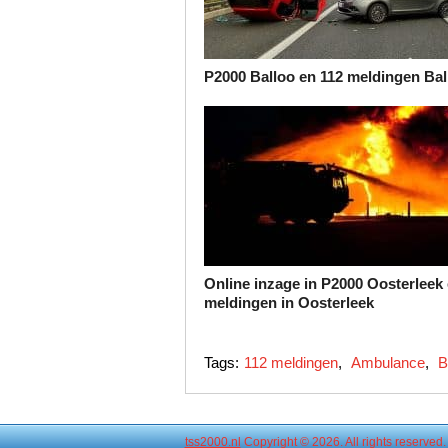
P2000 Balloo en 112 meldingen Bal
Online inzage in P2000 Oosterleek 
meldingen in Oosterleek
Tags:
112 meldingen
,
Ambulance
,
B
tss2000.nl
Copyright © 2026. All rights reserved.