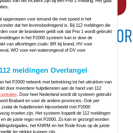
laats van het incident zijn bij een Prio 1 melding. Het gaat
ties.
al opgeroepen voor iemand die met spoed in het
nder dat het levensbedreigend is. Bij 112 meldingen die
en voor de brandweer geldt ook dat Prio 1 wordt gebruikt
12 meldingen in het P2000 systeem kan er door de
t van afkortingen zoals: BR bij brand, HV voor
geval, WO voor een waterongeval of DV voor
 112 meldingen Overlangel
n het P2000 netwerk met betrekking tot het uitrukken van
uikt door meerdere hulpdiensten aan de hand van 112
centrales
. Door heel Nederland wordt dit systeem gebruikt
oord-Brabant en voor de andere provincies. Ook per
 zodat de hulpdiensten bijvoorbeeld met P2000
ezig moeten zijn. Het systeem koppelt de 112 meldingen
n en de juiste regio met P2000. Zo kan er gezorgd worden
ddingsbrigades, het KNRM en het Rode Kruis op de juiste
gelijk ter plekke kunnen zijn.