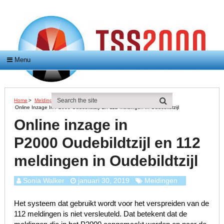
Menu
Home
>
Meldingen
>
Online Inzage In P2000 Oudebildtzijl En 112 Meldingen In Oudebildtzijl
Online inzage in
P2000 Oudebildtzijl en 112
meldingen in Oudebildtzijl
Sonia Walker
januari 30, 2019
Meldingen
Het systeem dat gebruikt wordt voor het verspreiden van de
112 meldingen is niet versleuteld. Dat betekent dat de