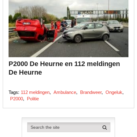
P2000 De Heurne en 112 meldingen
De Heurne
Tags:
112 meldingen
,
Ambulance
,
Brandweer
,
Ongeluk
,
P2000
,
Politie