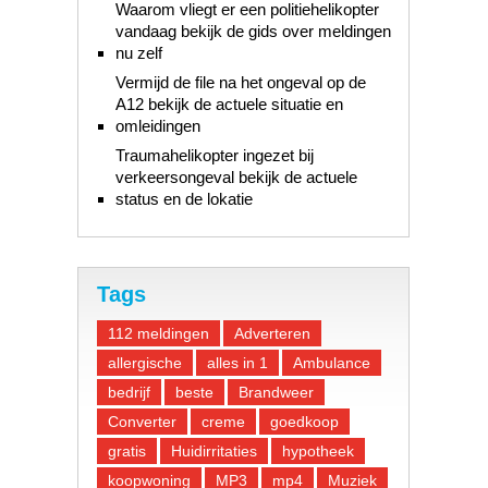
Waarom vliegt er een politiehelikopter
vandaag bekijk de gids over meldingen
nu zelf
Vermijd de file na het ongeval op de
A12 bekijk de actuele situatie en
omleidingen
Traumahelikopter ingezet bij
verkeersongeval bekijk de actuele
status en de lokatie
Tags
112 meldingen
Adverteren
allergische
alles in 1
Ambulance
bedrijf
beste
Brandweer
Converter
creme
goedkoop
gratis
Huidirritaties
hypotheek
koopwoning
MP3
mp4
Muziek