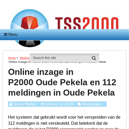
Menu
Home
>
Meldingen
>
Online Inzage In P2000 Oude Pekela En 112 Meldingen In Oude Pekela
Online inzage in
P2000 Oude Pekela en 112
meldingen in Oude Pekela
Sonia Walker
februari 6, 2020
Meldingen
Het systeem dat gebruikt wordt voor het verspreiden van de
112 meldingen is niet versleuteld. Dat betekent dat de