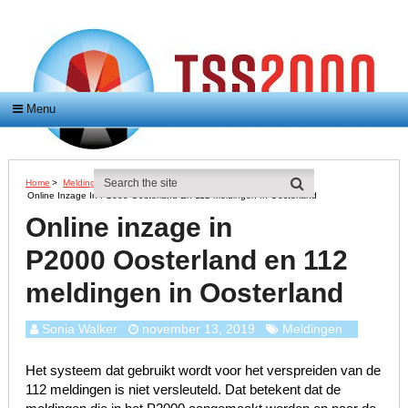
Menu
Home
>
Meldingen
>
Online Inzage In P2000 Oosterland En 112 Meldingen In Oosterland
Online inzage in
P2000 Oosterland en 112
meldingen in Oosterland
Sonia Walker
november 13, 2019
Meldingen
Het systeem dat gebruikt wordt voor het verspreiden van de
112 meldingen is niet versleuteld. Dat betekent dat de