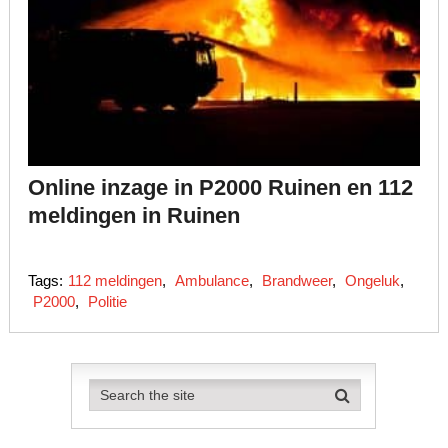
Online inzage in P2000 Ruinen en 112
meldingen in Ruinen
Tags:
112 meldingen
,
Ambulance
,
Brandweer
,
Ongeluk
,
P2000
,
Politie