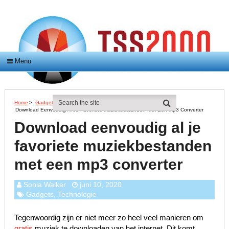
Menu
Home
>
Gadgets
>
Download Eenvoudig Al Je Favoriete Muziekbestanden Met Een Mp3 Converter
Download eenvoudig al je
favoriete muziekbestanden
met een mp3 converter
Sonia Walker
juni 10, 2020
Gadgets
,
Technologie
Tegenwoordig zijn er niet meer zo heel veel manieren om
gratis
muziek te downloaden van het internet. Dit komt