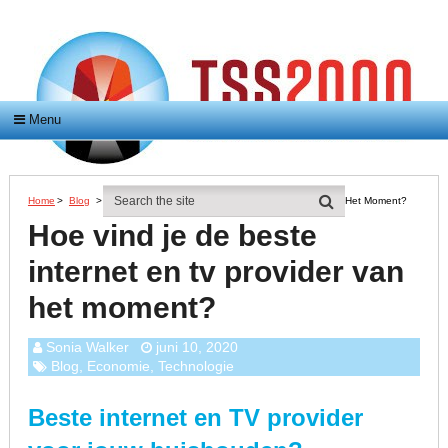
Menu
Home
>
Blog
>
Hoe Vind Je De Beste Internet En Tv Provider Van Het Moment?
Hoe vind je de beste
internet en tv provider van
het moment?
Sonia Walker
juni 10, 2020
Blog
,
Economie
,
Technologie
Beste internet en TV provider