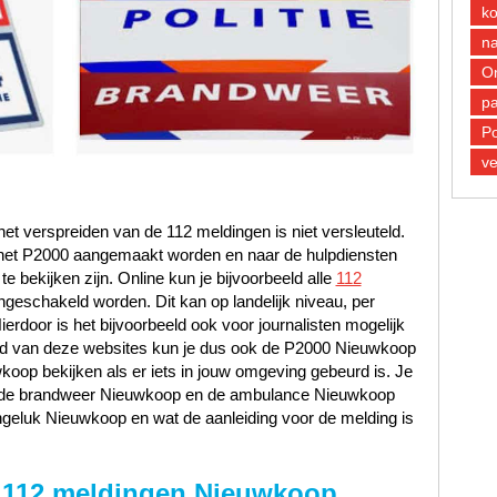
k
n
O
pa
Po
ve
et verspreiden van de 112 meldingen is niet versleuteld.
n het P2000 aangemaakt worden en naar de hulpdiensten
 bekijken zijn. Online kun je bijvoorbeeld alle
112
ngeschakeld worden. Dit kan op landelijk niveau, per
Hierdoor is het bijvoorbeeld ook voor journalisten mogelijk
hand van deze websites kun je dus ook de P2000 Nieuwkoop
oop bekijken als er iets in jouw omgeving gebeurd is. Je
p, de brandweer Nieuwkoop en de ambulance Nieuwkoop
ngeluk Nieuwkoop en wat de aanleiding voor de melding is
 112 meldingen Nieuwkoop