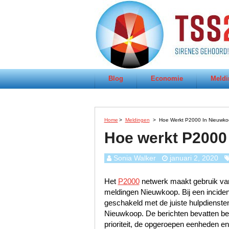
Blog
Economie
Meldi
Home
>
Meldingen
>
Hoe Werkt P2000 In Nieuwk
Hoe werkt P2000
Sonia Walker
januari 2, 2020
Het
P2000
netwerk maakt gebruik van
meldingen Nieuwkoop. Bij een inciden
geschakeld met de juiste hulpdienst
Nieuwkoop. De berichten bevatten belan
prioriteit, de opgeroepen eenheden e