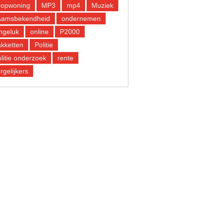
oopwoning
MP3
mp4
Muziek
aamsbekendheid
ondernemen
ngeluk
online
P2000
kketten
Politie
litie onderzoek
rente
rgelijkers