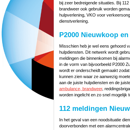
bij zeer bedreigende situaties. Bij 11
brandweer ook gebruik worden gemaak
hulpverlening, VKO voor verkeerson
dienstverlening.
P2000 Nieuwkoop en
Misschien heb je wel eens gehoord va
hulpdiensten. Dit netwerk wordt gebr
meldingen die binnenkomen bij alarm
in de vorm van bijvoorbeeld P2000 Zu
wordt er onderscheidt gemaakt zodat
kunnen zien waar ze aanwezig moete
aan de juiste hulpdiensten en de jui
ambulance, brandweer
, reddingsbrig
worden ingelicht en zo snel mogelijk t
112 meldingen Nieu
In het geval van een noodsituatie dien
doorverbonden met een alarmcentrale