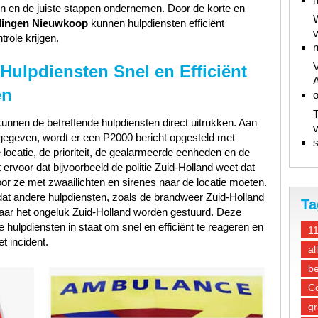
n en de juiste stappen ondernemen. Door de korte en
W
dingen Nieuwkoop
kunnen hulpdiensten efficiënt
v
trole krijgen.
n
V
Hulpdiensten Snel en Efficiënt
A
en
T
unnen de betreffende hulpdiensten direct uitrukken. Aan
v
t gegeven, wordt er een P2000 bericht opgesteld met
s
 locatie, de prioriteit, de gealarmeerde eenheden en de
 ervoor dat bijvoorbeeld de politie Zuid-Holland weet dat
oor ze met zwaailichten en sirenes naar de locatie moeten.
 dat andere hulpdiensten, zoals de brandweer Zuid-Holland
Ta
aar het ongeluk Zuid-Holland worden gestuurd. Deze
 hulpdiensten in staat om snel en efficiënt te reageren en
1
et incident.
al
be
Co
gr