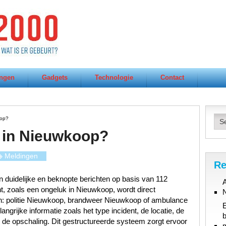
ngen
Gadgets
Technologie
Contact
oop?
 in Nieuwkoop?
Meldingen
Re
 duidelijke en beknopte berichten op basis van 112
A
t, zoals een ongeluk in Nieuwkoop, wordt direct
en: politie Nieuwkoop, brandweer Nieuwkoop of ambulance
grijke informatie zoals het type incident, de locatie, de
b
n de opschaling. Dit gestructureerde systeem zorgt ervoor