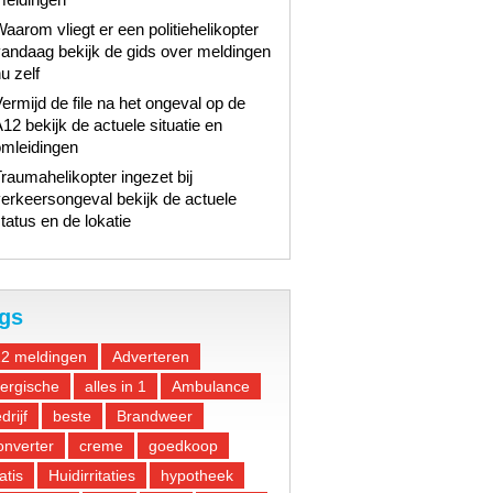
aarom vliegt er een politiehelikopter
andaag bekijk de gids over meldingen
u zelf
ermijd de file na het ongeval op de
12 bekijk de actuele situatie en
omleidingen
raumahelikopter ingezet bij
erkeersongeval bekijk de actuele
tatus en de lokatie
gs
12 meldingen
Adverteren
lergische
alles in 1
Ambulance
drijf
beste
Brandweer
nverter
creme
goedkoop
atis
Huidirritaties
hypotheek