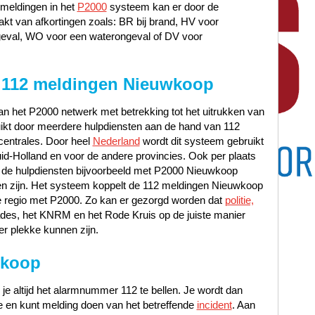
2 meldingen in het
P2000
systeem kan er door de
t van afkortingen zoals: BR bij brand, HV voor
geval, WO voor een waterongeval of DV voor
 112 meldingen Nieuwkoop
n het P2000 netwerk met betrekking tot het uitrukken van
uikt door meerdere hulpdiensten aan de hand van 112
centrales. Door heel
Nederland
wordt dit systeem gebruikt
id-Holland en voor de andere provincies. Ook per plaats
 de hulpdiensten bijvoorbeeld met P2000 Nieuwkoop
n zijn. Het systeem koppelt de 112 meldingen Nieuwkoop
ste regio met P2000. Zo kan er gezorgd worden dat
politie,
ades, het KNRM en het Rode Kruis op de juiste manier
er plekke kunnen zijn.
wkoop
 je altijd het alarmnummer 112 te bellen. Je wordt dan
 en kunt melding doen van het betreffende
incident
. Aan