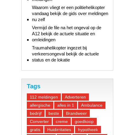
Waarom vliegt er een politiehelikopter
vandaag bekijk de gids over meldingen
nu zelf
Vermijd de file na het ongeval op de
A12 bekijk de actuele situatie en
omleidingen
Traumahelikopter ingezet bij
verkeersongeval bekijk de actuele
status en de lokatie
Tags
112 meldingen
Adverteren
allergische
alles in 1
Ambulance
bedrijf
beste
Brandweer
Converter
creme
goedkoop
gratis
Huidirritaties
hypotheek