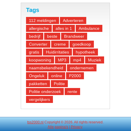
Tags
112 meldingen
Adverteren
allergische
alles in 1
Ambulance
bedrijf
beste
Brandweer
Converter
creme
goedkoop
gratis
Huidirritaties
hypotheek
koopwoning
MP3
mp4
Muziek
naamsbekendheid
ondernemen
Ongeluk
online
P2000
pakketten
Politie
Politie onderzoek
rente
vergelijkers
tss2000.nl
Copyright © 2026. All rights reserved.
Alle
pagina's
|
Privacy