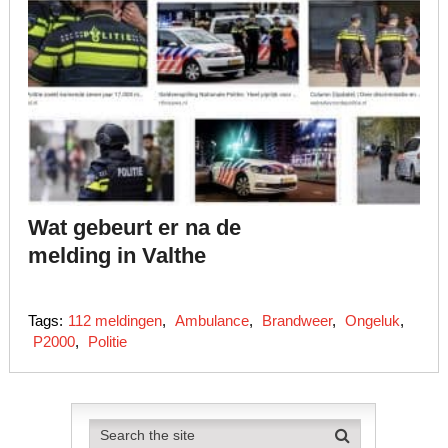
Wat gebeurt er na de
melding in Valthe
Tags:
112 meldingen
,
Ambulance
,
Brandweer
,
Ongeluk
,
P2000
,
Politie