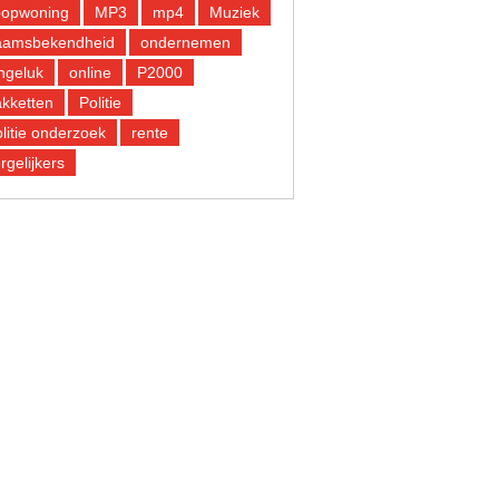
oopwoning
MP3
mp4
Muziek
aamsbekendheid
ondernemen
ngeluk
online
P2000
kketten
Politie
litie onderzoek
rente
rgelijkers