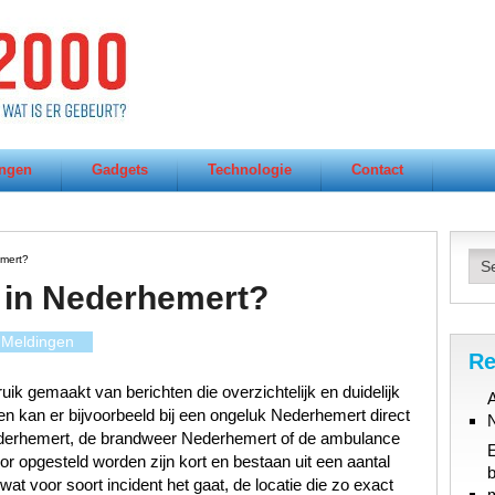
ngen
Gadgets
Technologie
Contact
mert?
 in Nederhemert?
Meldingen
Re
ik gemaakt van berichten die overzichtelijk en duidelijk
A
en kan er bijvoorbeeld bij een ongeluk Nederhemert direct
ederhemert, de brandweer Nederhemert of de ambulance
r opgesteld worden zijn kort en bestaan uit een aantal
b
at voor soort incident het gaat, de locatie die zo exact