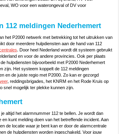
geval, WO voor een waterongeval of DV voor
n 112 meldingen Nederhemert
n het P2000 netwerk met betrekking tot het uitrukken van
uikt door meerdere hulpdiensten aan de hand van 112
centrales
. Door heel Nederland wordt dit systeem gebruikt
lderland en voor de andere provincies. Ook per plaats
 de hulpdiensten bijvoorbeeld met P2000 Nederhemert
 zijn. Het systeem koppelt de 112 meldingen
en en de juiste regio met P2000. Zo kan er gezorgd
weer
, reddingsbrigades, het KNRM en het Rode Kruis op
o snel mogelijk ter plekke kunnen zijn.
hemert
 je altijd het alarmnummer 112 te bellen. Je wordt dan
en kunt melding doen van het betreffende incident. Aan
t en de locatie waar je bent kan er door de alarmcentrale
en de hulpdiensten worden ingeschakeld. Voor jouw