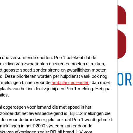
n drie verschillende soorten. Prio 1 betekent dat de
leiding van zwaailichten en sirenes moeten uitrukken,
met gepaste spoed zonder sirene en zwaailichten moeten
oed. Deze prioriteiten worden per hulpdienst vaak ook nog
 meldingen binnen voor de
ambulancediensten
, dan moet
laats van het incident zijn bij een Prio 1 melding. Het gaat
ties.
al opgeroepen voor iemand die met spoed in het
nder dat het levensbedreigend is. Bij 112 meldingen die
en voor de brandweer geldt ook dat Prio 1 wordt gebruikt
12 meldingen in het P2000 systeem kan er door de
t van afkortingen zoals: BR bij brand, HV voor