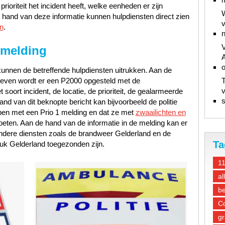
ioriteit het incident heeft, welke eenheden er zijn
W
hand van deze informatie kunnen hulpdiensten direct zien
v
n
.
n
V
 melding
A
unnen de betreffende hulpdiensten uitrukken. Aan de
gegeven wordt er een P2000 opgesteld met de
T
v
oort incident, de locatie, de prioriteit, de gealarmeerde
s
d van dit beknopte bericht kan bijvoorbeeld de politie
ben met een Prio 1 melding en dat ze met
zwaailichten en
oeten. Aan de hand van de informatie in de melding kan er
ndere diensten zoals de brandweer Gelderland en de
Ta
uk Gelderland toegezonden zijn.
1
al
be
Co
gr