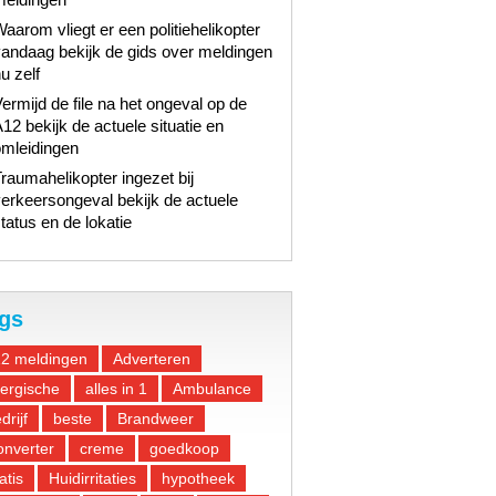
aarom vliegt er een politiehelikopter
andaag bekijk de gids over meldingen
u zelf
ermijd de file na het ongeval op de
12 bekijk de actuele situatie en
omleidingen
raumahelikopter ingezet bij
erkeersongeval bekijk de actuele
tatus en de lokatie
gs
12 meldingen
Adverteren
lergische
alles in 1
Ambulance
drijf
beste
Brandweer
nverter
creme
goedkoop
atis
Huidirritaties
hypotheek