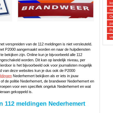
k
n
O
pa
Po
ve
et verspreiden van de 112 meldingen is niet versleuteld.
n het P2000 aangemaakt worden en naar de hulpdiensten
 bekijken zijn. Online kun je bijvoorbeeld alle 112
ngeschakeld worden. Dit kan op landelijk niveau, per
Hierdoor is het bijvoorbeeld ook voor journalisten mogelijk
and van deze websites kun je dus ook de P2000
ldingen
Nederhemert bekijken als er iets in jouw
 of de politie Nederhemert, de brandweer Nederhemert en
roepen voor een specifiek ongeluk Nederhemert en wat
ieraan gekoppeld is.
n 112 meldingen Nederhemert