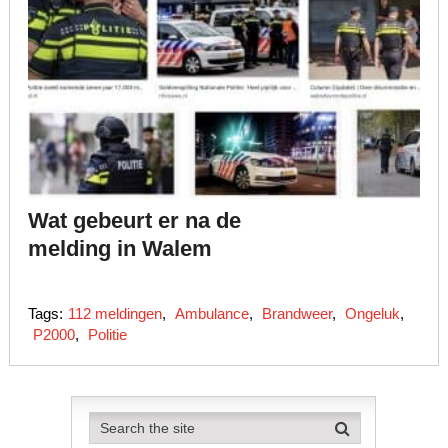
Wat gebeurt er na de
melding in Walem
Tags:
112 meldingen
,
Ambulance
,
Brandweer
,
Ongeluk
,
P2000
,
Politie