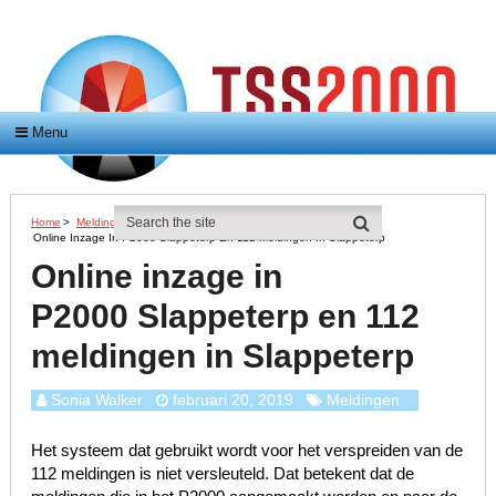
Menu
Home
>
Meldingen
>
Online Inzage In P2000 Slappeterp En 112 Meldingen In Slappeterp
Online inzage in
P2000 Slappeterp en 112
meldingen in Slappeterp
Sonia Walker
februari 20, 2019
Meldingen
Het systeem dat gebruikt wordt voor het verspreiden van de
112 meldingen is niet versleuteld. Dat betekent dat de