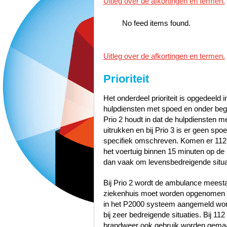
Uitleg over de afkortingen en termen.
No feed items found.
Uitleg over de afkortingen en termen.
Prioriteit
Het onderdeel prioriteit is opgedeeld i
hulpdiensten met spoed en onder bege
Prio 2 houdt in dat de hulpdiensten 
uitrukken en bij Prio 3 is er geen sp
specifiek omschreven. Komen er 112
het voertuig binnen 15 minuten op de p
dan vaak om levensbedreigende situa
Bij Prio 2 wordt de ambulance meest
ziekenhuis moet worden opgenomen zo
in het P2000 systeem aangemeld word
bij zeer bedreigende situaties. Bij 1
brandweer ook gebruik worden gemaak