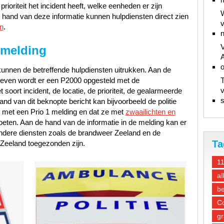
ioriteit het incident heeft, welke eenheden er zijn
W
hand van deze informatie kunnen hulpdiensten direct zien
v
n
.
n
V
 melding
A
unnen de betreffende hulpdiensten uitrukken. Aan de
gegeven wordt er een P2000 opgesteld met de
T
v
oort incident, de locatie, de prioriteit, de gealarmeerde
s
d van dit beknopte bericht kan bijvoorbeeld de politie
 met een Prio 1 melding en dat ze met
zwaailichten en
oeten. Aan de hand van de informatie in de melding kan er
andere diensten zoals de brandweer Zeeland en de
Ta
Zeeland toegezonden zijn.
1
al
be
Co
gr