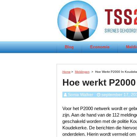
Blog
Economie
Meldi
Home
>
Meldingen
>
Hoe Werkt P2000 In Koudek
Hoe werkt P2000
Sonia Walker
september 17, 20
Voor het P2000 netwerk wordt er gebru
zijn. Aan de hand van de 112 melding
geschakeld worden met de politie K
Koudekerke. De berichten die hiervoor
onderdelen. Hierin wordt vermeld om w