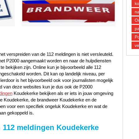
k
n
O
pa
Po
ve
et verspreiden van de 112 meldingen is niet versleuteld.
n het P2000 aangemaakt worden en naar de hulpdiensten
 bekijken zijn. Online kun je bijvoorbeeld alle 112
ngeschakeld worden. Dit kan op landelijk niveau, per
Hierdoor is het bijvoorbeeld ook voor journalisten mogelijk
and van deze websites kun je dus ook de P2000
dingen
Koudekerke bekijken als er iets in jouw omgeving
litie Koudekerke, de brandweer Koudekerke en de
en voor een specifiek ongeluk Koudekerke en wat de
aan gekoppeld is.
 112 meldingen Koudekerke