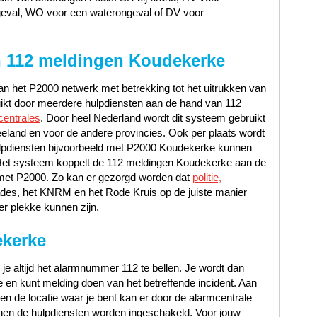
geval, WO voor een waterongeval of DV voor
 112 meldingen Koudekerke
n het P2000 netwerk met betrekking tot het uitrukken van
uikt door meerdere hulpdiensten aan de hand van 112
centrales
. Door heel Nederland wordt dit systeem gebruikt
eland en voor de andere provincies. Ook per plaats wordt
lpdiensten bijvoorbeeld met P2000 Koudekerke kunnen
Het systeem koppelt de 112 meldingen Koudekerke aan de
io met P2000. Zo kan er gezorgd worden dat
politie,
ades, het KNRM en het Rode Kruis op de juiste manier
er plekke kunnen zijn.
ekerke
 je altijd het alarmnummer 112 te bellen. Je wordt dan
en kunt melding doen van het betreffende incident. Aan
t en de locatie waar je bent kan er door de alarmcentrale
en de hulpdiensten worden ingeschakeld. Voor jouw