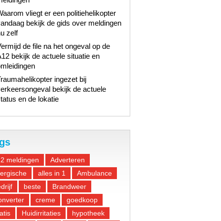
aarom vliegt er een politiehelikopter
andaag bekijk de gids over meldingen
u zelf
ermijd de file na het ongeval op de
12 bekijk de actuele situatie en
omleidingen
raumahelikopter ingezet bij
erkeersongeval bekijk de actuele
tatus en de lokatie
gs
12 meldingen
Adverteren
lergische
alles in 1
Ambulance
drijf
beste
Brandweer
nverter
creme
goedkoop
atis
Huidirritaties
hypotheek