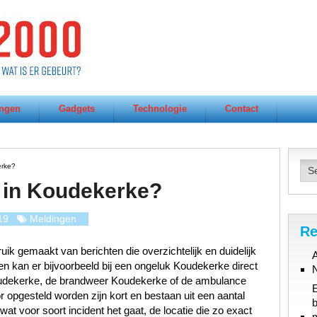
ngen
Gadgets
Technologie
Contact
erke?
 in Koudekerke?
19
Meldingen
Re
ik gemaakt van berichten die overzichtelijk en duidelijk
A
en kan er bijvoorbeeld bij een ongeluk Koudekerke direct
oudekerke, de brandweer Koudekerke of de ambulance
 opgesteld worden zijn kort en bestaan uit een aantal
b
at voor soort incident het gaat, de locatie die zo exact