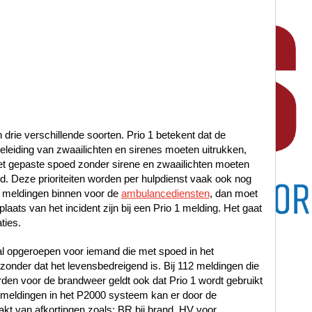
n drie verschillende soorten. Prio 1 betekent dat de
leiding van zwaailichten en sirenes moeten uitrukken,
met gepaste spoed zonder sirene en zwaailichten moeten
oed. Deze prioriteiten worden per hulpdienst vaak ook nog
 meldingen binnen voor de
ambulancediensten
, dan moet
laats van het incident zijn bij een Prio 1 melding. Het gaat
ties.
al opgeroepen voor iemand die met spoed in het
nder dat het levensbedreigend is. Bij 112 meldingen die
en voor de brandweer geldt ook dat Prio 1 wordt gebruikt
12 meldingen in het P2000 systeem kan er door de
t van afkortingen zoals: BR bij brand, HV voor