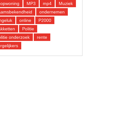
oopwoning
MP3
mp4
Muziek
aamsbekendheid
ondernemen
ngeluk
online
P2000
kketten
Politie
litie onderzoek
rente
rgelijkers