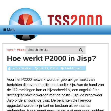
Menu
Home
>
Meldingen
>
Hoe Werkt P2000 In Jisp?
Hoe werkt P2000 in Jisp?
Sonia Walker
juli 30, 2019
Meldingen
Voor het P2000 netwerk wordt er gebruik gemaakt van
berichten die overzichtelijk en duidelijk zijn. Aan de hand van
de 112 meldingen kan er bijvoorbeeld bij een ongeluk Jisp
direct geschakeld worden met de politie Jisp, de brandweer
Jisp of de ambulance Jisp. De berichten die hiervoor
opgesteld worden zijn kort en bestaan uit een aantal
onderdelen. Hierin wordt vermeld om wat voor soort incident