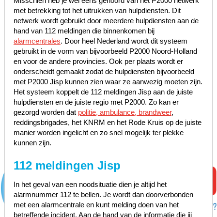
Misschien heb je wel eens gehoord van het P2000 netwerk
met betrekking tot het uitrukken van hulpdiensten. Dit
netwerk wordt gebruikt door meerdere hulpdiensten aan de
hand van 112 meldingen die binnenkomen bij
alarmcentrales
. Door heel Nederland wordt dit systeem
gebruikt in de vorm van bijvoorbeeld P2000 Noord-Holland
en voor de andere provincies. Ook per plaats wordt er
onderscheidt gemaakt zodat de hulpdiensten bijvoorbeeld
met P2000 Jisp kunnen zien waar ze aanwezig moeten zijn.
Het systeem koppelt de 112 meldingen Jisp aan de juiste
hulpdiensten en de juiste regio met P2000. Zo kan er
gezorgd worden dat
politie, ambulance, brandweer
,
reddingsbrigades, het KNRM en het Rode Kruis op de juiste
manier worden ingelicht en zo snel mogelijk ter plekke
kunnen zijn.
112 meldingen Jisp
In het geval van een noodsituatie dien je altijd het
alarmnummer 112 te bellen. Je wordt dan doorverbonden
met een alarmcentrale en kunt melding doen van het
betreffende incident. Aan de hand van de informatie die jij