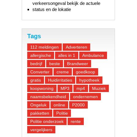
verkeersongeval bekijk de actuele
status en de lokatie
Tags
112 meldingen
Adverteren
allergische
alles in 1
Ambulance
bedrijf
beste
Brandweer
Converter
creme
goedkoop
gratis
Huidirritaties
hypotheek
koopwoning
MP3
mp4
Muziek
naamsbekendheid
ondernemen
Ongeluk
online
P2000
pakketten
Politie
Politie onderzoek
rente
vergelijkers