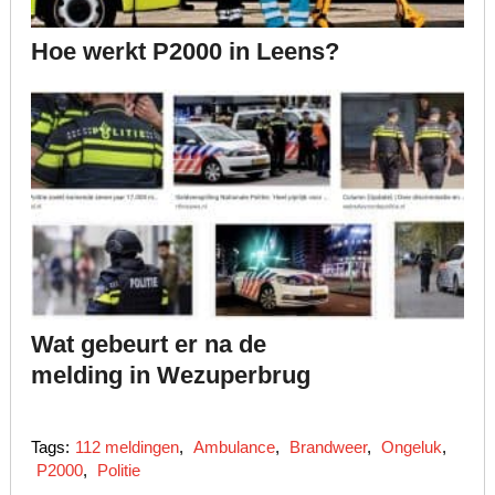
Hoe werkt P2000 in Leens?
Wat gebeurt er na de
melding in Wezuperbrug
Tags:
112 meldingen
,
Ambulance
,
Brandweer
,
Ongeluk
,
P2000
,
Politie