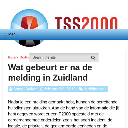
Menu
Home
>
Meldingen
>
Wat Gebeurt Er Na De Melding In Zuidland
Wat gebeurt er na de
melding in Zuidland
Sonia Walker
februari 22, 2019
Meldingen
Nadat je een melding gemaakt hebt, kunnen de betreffende
hulpdiensten uitrukken. Aan de hand van de informatie die jij
hebt gegeven wordt er een P2000 opgesteld met de
eerdergenoemde onderdelen zoals het soort incident, de
locatie, de prioriteit, de gealarmeerde eenheden en de