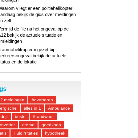
aarom vliegt er een politiehelikopter
andaag bekijk de gids over meldingen
u zelf
ermijd de file na het ongeval op de
12 bekijk de actuele situatie en
omleidingen
raumahelikopter ingezet bij
erkeersongeval bekijk de actuele
tatus en de lokatie
gs
12 meldingen
Adverteren
lergische
alles in 1
Ambulance
drijf
beste
Brandweer
nverter
creme
goedkoop
atis
Huidirritaties
hypotheek