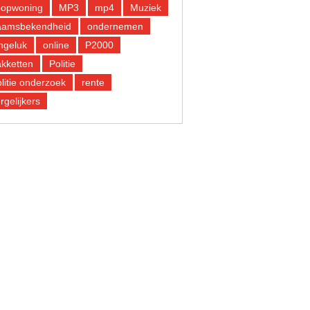
oopwoning
MP3
mp4
Muziek
aamsbekendheid
ondernemen
ngeluk
online
P2000
kketten
Politie
litie onderzoek
rente
rgelijkers