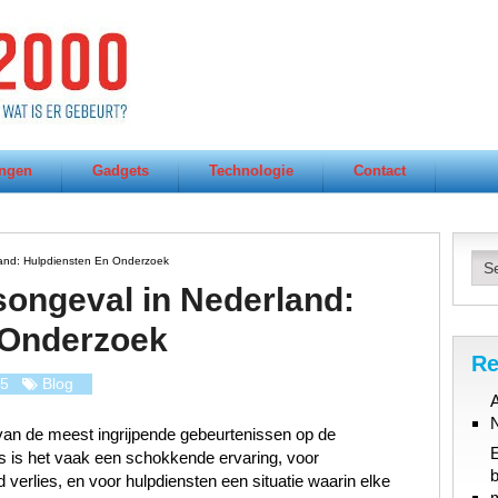
ngen
Gadgets
Technologie
Contact
land: Hulpdiensten En Onderzoek
songeval in Nederland:
 Onderzoek
Re
25
Blog
A
van de meest ingrijpende gebeurtenissen op de
 is het vaak een schokkende ervaring, voor
b
erlies, en voor hulpdiensten een situatie waarin elke