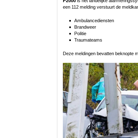
P2000
is het landelijke alarmering
een 112 melding verstuurt de meldkam
Ambulancediensten
Brandweer
Politie
Traumateams
Deze meldingen bevatten beknopte maa