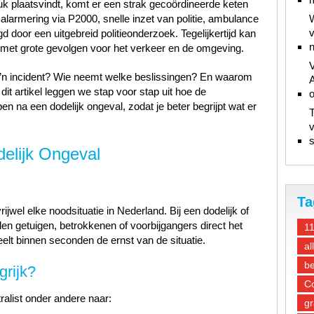
uk plaatsvindt, komt er een strak gecoördineerde keten
alarmering via P2000, snelle inzet van politie, ambulance
W
v
gd door een uitgebreid politieonderzoek. Tegelijkertijd kan
n
met grote gevolgen voor het verkeer en de omgeving.
V
o’n incident? Wie neemt welke beslissingen? En waarom
A
t artikel leggen we stap voor stap uit hoe de
n na een dodelijk ongeval, zodat je beter begrijpt wat er
T
v
s
delijk Ongeval
Ta
rijwel elke noodsituatie in Nederland. Bij een dodelijk of
len getuigen, betrokkenen of voorbijgangers direct het
1
 binnen seconden de ernst van de situatie.
al
be
grijk?
Co
ralist onder andere naar:
gr