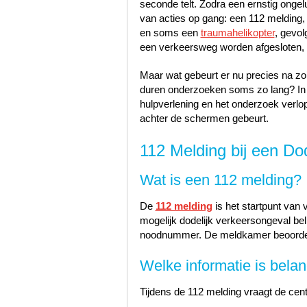
seconde telt. Zodra een ernstig ongel
van acties op gang: een 112 melding, 
en soms een
traumahelikopter
, gevol
een verkeersweg worden afgesloten, 
Maar wat gebeurt er nu precies na z
duren onderzoeken soms zo lang? In di
hulpverlening en het onderzoek verlope
achter de schermen gebeurt.
112 Melding bij een Do
Wat is een 112 melding?
De
112 melding
is het startpunt van v
mogelijk dodelijk verkeersongeval bel
noodnummer. De meldkamer beoordeelt
Welke informatie is belan
Tijdens de 112 melding vraagt de cent