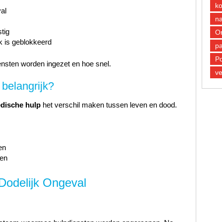
k
al
n
tig
O
jk is geblokkeerd
pa
Po
ensten worden ingezet en hoe snel.
ve
 belangrijk?
edische hulp
het verschil maken tussen leven en dood.
en
ren
Dodelijk Ongeval