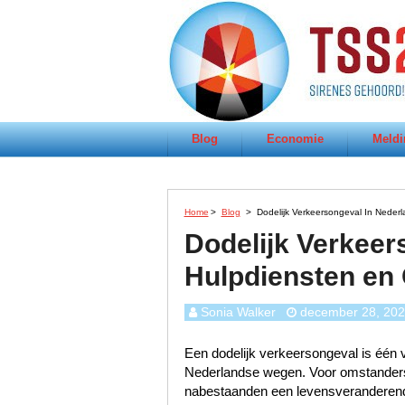
Blog
Economie
Meldi
Home
>
Blog
>
Dodelijk Verkeersongeval In Neder
Dodelijk Verkeer
Hulpdiensten en
Sonia Walker
december 28, 20
Een dodelijk verkeersongeval is één 
Nederlandse wegen. Voor omstanders
nabestaanden een levensveranderend v