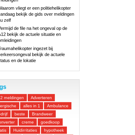
aarom vliegt er een politiehelikopter
andaag bekijk de gids over meldingen
u zelf
ermijd de file na het ongeval op de
12 bekijk de actuele situatie en
omleidingen
raumahelikopter ingezet bij
erkeersongeval bekijk de actuele
tatus en de lokatie
gs
12 meldingen
Adverteren
lergische
alles in 1
Ambulance
drijf
beste
Brandweer
nverter
creme
goedkoop
atis
Huidirritaties
hypotheek