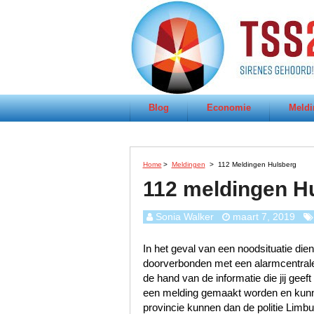
Blog
Economie
Meldi
Home
>
Meldingen
>
112 Meldingen Hulsberg
112 meldingen H
Sonia Walker
maart 7, 2019
In het geval van een noodsituatie dien
doorverbonden met een alarmcentrale 
de hand van de informatie die jij geef
een melding gemaakt worden en kunn
provincie kunnen dan de politie Lim