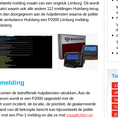
rbeeld melding maakt van een ongeluk Limburg. Dit wordt
W
aatst waarin ook alle andere 112 meldingen Hulsberg terug
v
n dan doorgegeven aan de hulpdiensten waarna de politie
n
 de ambulance Hulsberg een P2000 Limburg melding
V
lsberg
A
T
v
s
Ta
 melding
1
al
unnen de betreffende hulpdiensten uitrukken. Aan de
gegeven wordt er een P2000 opgesteld met de
be
oort incident, de locatie, de prioriteit, de gealarmeerde
Co
d van dit beknopte bericht kan bijvoorbeeld de politie
gr
 met een Prio 1 melding en dat ze met
zwaailichten en