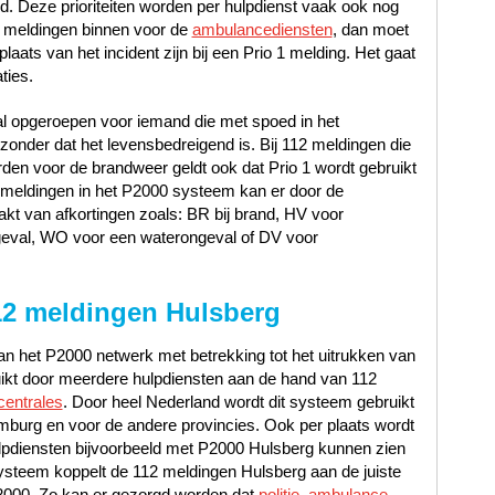
oed. Deze prioriteiten worden per hulpdienst vaak ook nog
 meldingen binnen voor de
ambulancediensten
, dan moet
laats van het incident zijn bij een Prio 1 melding. Het gaat
ties.
al opgeroepen voor iemand die met spoed in het
nder dat het levensbedreigend is. Bij 112 meldingen die
en voor de brandweer geldt ook dat Prio 1 wordt gebruikt
12 meldingen in het P2000 systeem kan er door de
t van afkortingen zoals: BR bij brand, HV voor
geval, WO voor een waterongeval of DV voor
12 meldingen Hulsberg
n het P2000 netwerk met betrekking tot het uitrukken van
uikt door meerdere hulpdiensten aan de hand van 112
centrales
. Door heel Nederland wordt dit systeem gebruikt
mburg en voor de andere provincies. Ook per plaats wordt
lpdiensten bijvoorbeeld met P2000 Hulsberg kunnen zien
ysteem koppelt de 112 meldingen Hulsberg aan de juiste
P2000. Zo kan er gezorgd worden dat
politie, ambulance,