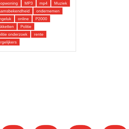
oopwoning
MP3
mp4
Muziek
aamsbekendheid
ondernemen
ngeluk
online
P2000
kketten
Politie
litie onderzoek
rente
rgelijkers