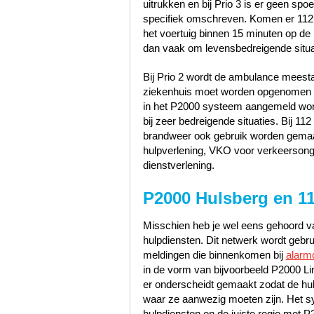
uitrukken en bij Prio 3 is er geen sp
specifiek omschreven. Komen er 112
het voertuig binnen 15 minuten op de p
dan vaak om levensbedreigende situa
Bij Prio 2 wordt de ambulance meest
ziekenhuis moet worden opgenomen zo
in het P2000 systeem aangemeld word
bij zeer bedreigende situaties. Bij 1
brandweer ook gebruik worden gemaak
hulpverlening, VKO voor verkeerson
dienstverlening.
P2000 Hulsberg en 1
Misschien heb je wel eens gehoord va
hulpdiensten. Dit netwerk wordt gebr
meldingen die binnenkomen bij
alarm
in de vorm van bijvoorbeeld P2000 Li
er onderscheidt gemaakt zodat de hu
waar ze aanwezig moeten zijn. Het s
hulpdiensten en de juiste regio met 