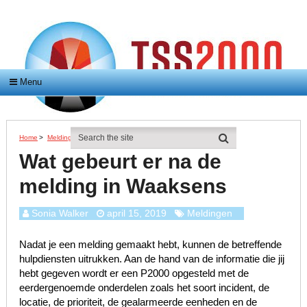
Menu
Home
>
Meldingen
>
Wat Gebeurt Er Na De Melding In Waaksens
Wat gebeurt er na de
melding in Waaksens
Sonia Walker
april 15, 2019
Meldingen
Nadat je een melding gemaakt hebt, kunnen de betreffende
hulpdiensten uitrukken. Aan de hand van de informatie die jij
hebt gegeven wordt er een P2000 opgesteld met de
eerdergenoemde onderdelen zoals het soort incident, de
locatie, de prioriteit, de gealarmeerde eenheden en de