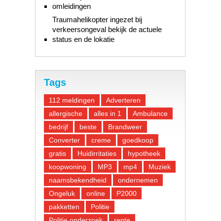
omleidingen
Traumahelikopter ingezet bij
verkeersongeval bekijk de actuele
status en de lokatie
Tags
112 meldingen
Adverteren
allergische
alles in 1
Ambulance
bedrijf
beste
Brandweer
Converter
creme
goedkoop
gratis
Huidirritaties
hypotheek
koopwoning
MP3
mp4
Muziek
naamsbekendheid
ondernemen
Ongeluk
online
P2000
pakketten
Politie
Politie onderzoek
rente